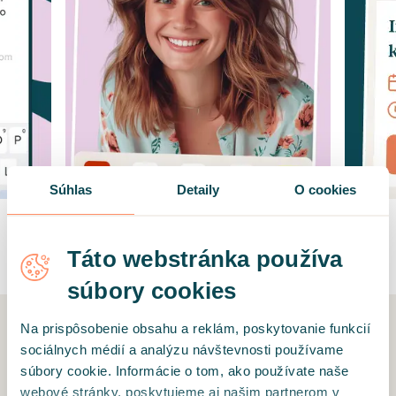
Súhlas
Detaily
O cookies
Táto webstránka používa
súbory cookies
Na prispôsobenie obsahu a reklám, poskytovanie funkcií
sociálnych médií a analýzu návštevnosti používame
Hedepy pomohlo už viac ako
súbory cookie. Informácie o tom, ako používate naše
50 000 klientom nájsť
webové stránky, poskytujeme aj našim partnerom v