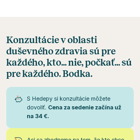
Konzultácie v oblasti
duševného zdravia sú pre
každého, kto… nie, počkať… sú
pre každého. Bodka.
S Hedepy si konzultácie môžete
dovoliť.
Cena za sedenie začína už
na 34 €.
Asi sa zhodneme na tom, že kto chce