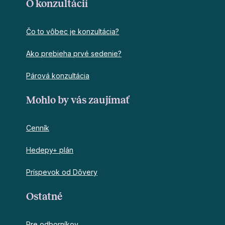
O konzultácií
Čo to vôbec je konzultácia?
Ako prebieha prvé sedenie?
Párová konzultácia
Mohlo by vás zaujímať
Cenník
Hedepy+ plán
Príspevok od Dôvery
Ostatné
Pre odborníkov