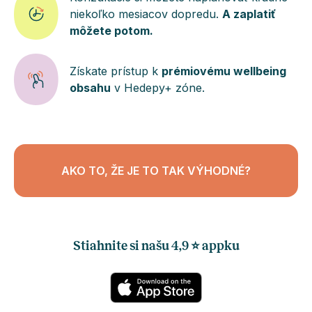
niekoľko mesiacov dopredu.
A zaplatiť
môžete potom.
Získate prístup k
prémiovému wellbeing
obsahu
v Hedepy+ zóne.
AKO TO, ŽE JE TO TAK VÝHODNÉ?
Stiahnite si našu ️4,9 ⭐️ appku