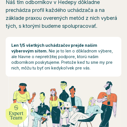
Náš tím odborníkov v Hedepy dôkladne
prechádza profil každého uchádzača a na
základe praxou overených metód z nich vyberá
tých, s ktorými budeme spolupracovať.
Len 1/5 všetkých uchádzačov prejde našim
výberovým sitom.
Nie je to len o dôkladnom výbere,
ale hlavne o nepretržitej podpore, ktorú našim
odborníkom poskytujeme. Pretože keď tu sme my pre
nich, môžu tu byť oni kedykoľvek pre vás.