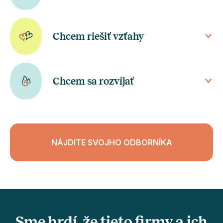
Chcem riešiť vzťahy
Chcem sa rozvíjať
NÁJDITE SVOJHO ODBORNÍKA
Sme hrdí, že tieto firmy a ich