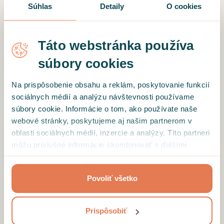
Súhlas
Detaily
O cookies
Táto webstránka používa
*
Heslo
súbory cookies
Na prispôsobenie obsahu a reklám, poskytovanie funkcií
sociálnych médií a analýzu návštevnosti používame
Obnoviť heslo
súbory cookie. Informácie o tom, ako používate naše
webové stránky, poskytujeme aj našim partnerom v
oblasti sociálnych médií, inzercie a analýzy. Títo partneri
PRIHLÁSIŤ SA
môžu príslušné informácie skombinovať s ďalšími
údajmi, ktoré ste im poskytli alebo ktoré od vás získali,
keď ste používali ich služby.
Povoliť všetko
Ešte nemáte účet?
Registrácia
Prispôsobiť