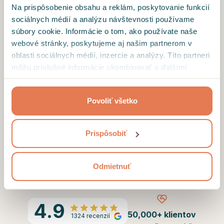
Na prispôsobenie obsahu a reklám, poskytovanie funkcií
ŠTART (5 MIN)
sociálnych médií a analýzu návštevnosti používame
súbory cookie. Informácie o tom, ako používate naše
webové stránky, poskytujeme aj našim partnerom v
oblasti sociálnych médií, inzercie a analýzy. Títo partneri
Opýtame sa vás na vaše očakávania od
môžu príslušné informácie skombinovať s ďalšími
odborníka a konzultácie.
údajmi, ktoré ste im poskytli alebo ktoré od vás získali,
keď ste používali ich služby.
Povoliť všetko
Chceme vás spoznať, aby sme vám mohli
odporučiť najlepšieho odborníka.
Prispôsobiť
Informácie, ktoré nám zveríte, sú u nás v
bezpečí, nikam inam sa nedostanú.
Odmietnuť
4.9
50,000+ klientov
1324 recenzií