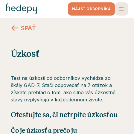
NÁJSŤ ODBORNÍKA
SPÄŤ
Úzkosť
Test na úzkosti od odborníkov vychádza zo
škály GAD-7. Stačí odpovedať na 7 otázok a
získate prehľad o tom, ako silno vás úzkostné
stavy ovplyvňujú v každodennom živote.
Otestujte sa, či netrpíte úzkosťou
Čo je úzkosť a prečo ju