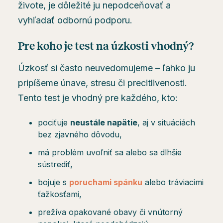
živote, je dôležité ju nepodceňovať a
vyhľadať odbornú podporu.
Pre koho je test na úzkosti vhodný?
Úzkosť si často neuvedomujeme – ľahko ju
pripíšeme únave, stresu či precitlivenosti.
Tento test je vhodný pre každého, kto:
pociťuje
neustále napätie
, aj v situáciách
bez zjavného dôvodu,
má problém uvoľniť sa alebo sa dlhšie
sústrediť,
bojuje s
poruchami spánku
alebo tráviacimi
ťažkosťami,
prežíva opakované obavy či vnútorný