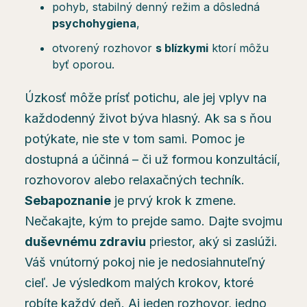
pohyb, stabilný denný režim a dôsledná
psychohygiena
,
otvorený rozhovor
s blízkymi
ktorí môžu
byť oporou.
Úzkosť môže prísť potichu, ale jej vplyv na
každodenný život býva hlasný. Ak sa s ňou
potýkate, nie ste v tom sami. Pomoc je
dostupná a účinná – či už formou konzultácií,
rozhovorov alebo relaxačných techník.
Sebapoznanie
je prvý krok k zmene.
Nečakajte, kým to prejde samo. Dajte svojmu
duševnému zdraviu
priestor, aký si zaslúži.
Váš vnútorný pokoj nie je nedosiahnuteľný
cieľ. Je výsledkom malých krokov, ktoré
robíte každý deň. Aj jeden rozhovor, jedno