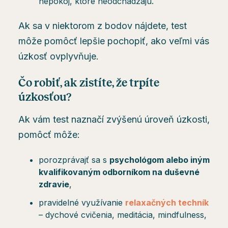
nepokoj, ktoré neodchádzajú.
Ak sa v niektorom z bodov nájdete, test
môže pomôcť lepšie pochopiť, ako veľmi vás
úzkosť ovplyvňuje.
Čo robiť, ak zistíte, že trpíte
úzkosťou?
Ak vám test naznačí zvýšenú úroveň úzkosti,
pomôcť môže:
porozprávajť sa s
psychológom alebo iným
kvalifikovaným odborníkom na duševné
zdravie
,
pravidelné využívanie
relaxačných techník
– dychové cvičenia, meditácia, mindfulness,