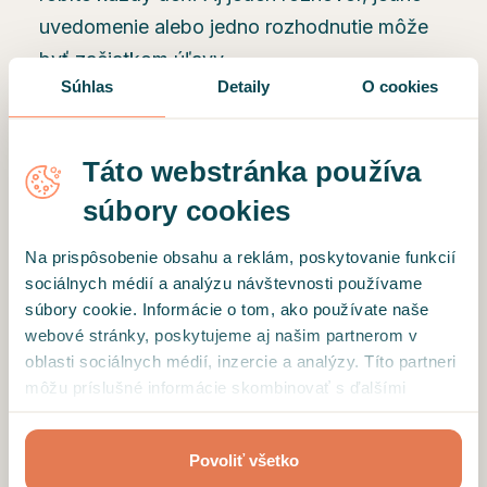
uvedomenie alebo jedno rozhodnutie môže
byť začiatkom úľavy.
Súhlas
Detaily
O cookies
Táto webstránka používa
súbory cookies
Na prispôsobenie obsahu a reklám, poskytovanie funkcií
sociálnych médií a analýzu návštevnosti používame
súbory cookie. Informácie o tom, ako používate naše
webové stránky, poskytujeme aj našim partnerom v
oblasti sociálnych médií, inzercie a analýzy. Títo partneri
môžu príslušné informácie skombinovať s ďalšími
údajmi, ktoré ste im poskytli alebo ktoré od vás získali,
keď ste používali ich služby.
Povoliť všetko