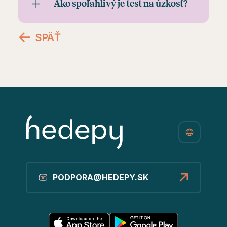
Ako spoľahlivý je test na úzkosť?
SPÄŤ
PODPORA@HEDEPY.SK