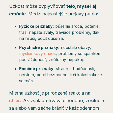
Úzkosť môže ovplyvňovať
telo, myseľ aj
emócie.
Medzi najčastejšie prejavy patria:
Fyzické príznaky:
búšenie srdca, potenie,
tras, napäté svaly, tráviace problémy, tlak
na hrudi, pocit dusenia.
Psychické príznaky:
neustále obavy,
myšlienkový chaos
, problémy so spánkom,
podráždenosť, vnútorný nepokoj.
Emočné príznaky:
strach z budúcnosti,
neistota, pocit bezmocnosti či katastrofické
scenáre.
Mierna úzkosť je prirodzená reakcia na
stres
. Ak však pretrváva dlhodobo, zosilňuje
sa alebo vám začne brániť v každodennom