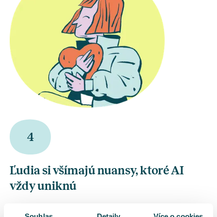
4
Ľudia si všímajú nuansy, ktoré AI
vždy uniknú
Odborníci na duševné zdravie
pracujú s tónom hlasu,
Souhlas
Detaily
Více o cookies