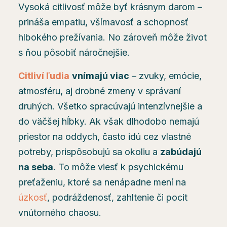
Vysoká citlivosť môže byť krásnym darom –
prináša empatiu, všímavosť a schopnosť
hlbokého prežívania. No zároveň môže život
s ňou pôsobiť náročnejšie.
Citliví ľudia
vnímajú viac
– zvuky, emócie,
atmosféru, aj drobné zmeny v správaní
druhých. Všetko spracúvajú intenzívnejšie a
do väčšej hĺbky. Ak však dlhodobo nemajú
priestor na oddych, často idú cez vlastné
potreby, prispôsobujú sa okoliu a
zabúdajú
na seba
. To môže viesť k psychickému
preťaženiu, ktoré sa nenápadne mení na
úzkosť
, podráždenosť, zahltenie či pocit
vnútorného chaosu.