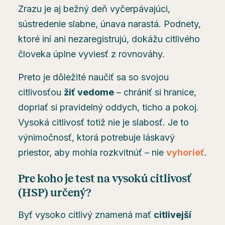
Zrazu je aj bežný deň vyčerpávajúci,
sústredenie slabne, únava narastá. Podnety,
ktoré iní ani nezaregistrujú, dokážu citlivého
človeka úplne vyviesť z rovnováhy.
Preto je dôležité naučiť sa so svojou
citlivosťou
žiť vedome
– chrániť si hranice,
dopriať si pravidelný oddych, ticho a pokoj.
Vysoká citlivosť totiž nie je slabosť. Je to
výnimočnosť, ktorá potrebuje láskavý
priestor, aby mohla rozkvitnúť – nie
vyhorieť
.
Pre koho je test na vysokú citlivosť
(HSP) určený?
Byť vysoko citlivý znamená mať
citlivejší