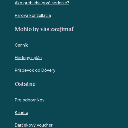
Ako prebieha prvé sedenie?
Párová konzultácia
Mohlo by vás zaujímať
Cenník
Hedepy+ plán
Príspevok od Dôvery
Ostatné
Pre odborníkov
Kariéra
Darčekový voucher