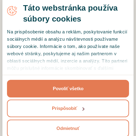
Táto webstránka používa
súbory cookies
Na prispôsobenie obsahu a reklám, poskytovanie funkcií
sociálnych médií a analýzu návštevnosti používame
súbory cookie. Informácie o tom, ako používate naše
webové stránky, poskytujeme aj našim partnerom v
oblasti sociálnych médií, inzercie a analýzy. Títo partneri
môžu príslušné informácie skombinovať s ďalšími
údajmi, ktoré ste im poskytli alebo ktoré od vás získali,
keď ste používali ich služby.
Povoliť všetko
Prispôsobiť
Odmietnuť