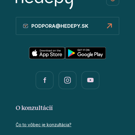
PODPORA@HEDEPY.SK
O konzultácií
Čo to vôbec je konzultácia?