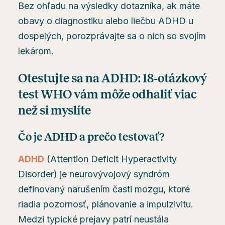
Bez ohľadu na výsledky dotazníka, ak máte
obavy o diagnostiku alebo liečbu ADHD u
dospelých, porozprávajte sa o nich so svojím
lekárom.
Otestujte sa na ADHD: 18‑otázkový
test WHO vám môže odhaliť viac
než si myslíte
Čo je ADHD a prečo testovať?
ADHD
(Attention Deficit Hyperactivity
Disorder) je neurovývojový syndróm
definovaný narušením časti mozgu, ktoré
riadia pozornosť, plánovanie a impulzivitu.
Medzi typické prejavy patrí neustála