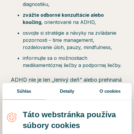
diagnostiku,
zvážte odborné konzultácie alebo
koučing
, orientované na ADHD,
osvojte si stratégie a návyky na zvládanie
pozornosti – time management,
rozdelovanie úloh, pauzy, mindfulness,
informujte sa o možnostiach
medikamentóznej liečby a podpornej liečby.
ADHD nie je len „lenivý deň“ alebo prehnaná
hyperaktivita – ide o psychický stav, ktorý
Súhlas
Detaily
O cookies
výrazne zasahuje do vášho života.
Test od
WHO
je efektívnym prvým krokom k
Táto webstránka používa
pochopeniu vlastných symptómov a
súbory cookies
možného ADHD. Ak sa u vás test potvrdí,
získate tým užitočný podklad pre odbornú