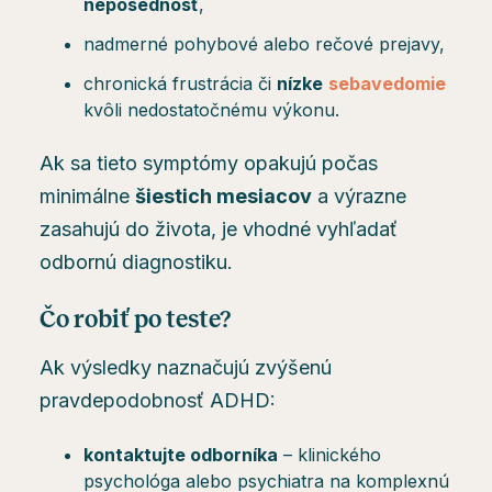
neposednosť
,
nadmerné pohybové alebo rečové prejavy,
chronická frustrácia či
nízke
sebavedomie
kvôli nedostatočnému výkonu.
Ak sa tieto symptómy opakujú počas
minimálne
šiestich mesiacov
a výrazne
zasahujú do života, je vhodné vyhľadať
odbornú diagnostiku.
Čo robiť po teste?
Ak výsledky naznačujú zvýšenú
pravdepodobnosť ADHD:
kontaktujte odborníka
– klinického
psychológa alebo psychiatra na komplexnú