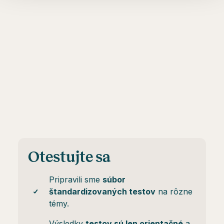
Otestujte sa
Pripravili sme
súbor
štandardizovaných testov
na rôzne
témy.
Výsledky
testov sú len orientačné
a