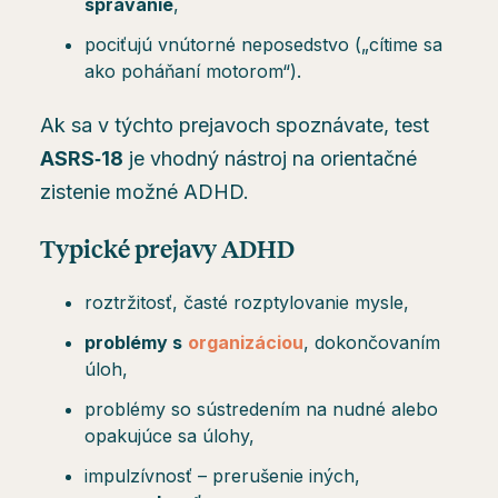
správanie
,
pociťujú vnútorné neposedstvo („cítime sa
ako poháňaní motorom“).
Ak sa v týchto prejavoch spoznávate, test
ASRS‑18
je vhodný nástroj na orientačné
zistenie možné ADHD.
Typické prejavy ADHD
roztržitosť, časté rozptylovanie mysle,
problémy s
organizáciou
, dokončovaním
úloh,
problémy so sústredením na nudné alebo
opakujúce sa úlohy,
impulzívnosť – prerušenie iných,