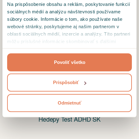
Na prispôsobenie obsahu a reklám, poskytovanie funkcií
diskusiu a ďalší postup.
sociálnych médií a analýzu návštevnosti používame
súbory cookie. Informácie o tom, ako používate naše
webové stránky, poskytujeme aj našim partnerom v
oblasti sociálnych médií, inzercie a analýzy. Títo partneri
môžu príslušné informácie skombinovať s ďalšími
údajmi, ktoré ste im poskytli alebo ktoré od vás získali,
keď ste používali ich služby.
Povoliť všetko
Prispôsobiť
Odmietnuť