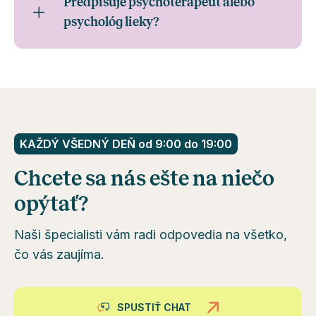
Predpisuje psychoterapeut alebo
psychológ lieky?
KAŽDÝ VŠEDNÝ DEŇ od 9:00 do 19:00
Chcete sa nás ešte na niečo
opýtať?
Naši špecialisti vám radi odpovedia na všetko,
čo vás zaujíma.
SPUSTIŤ CHAT