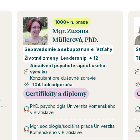
1000+ h. praxe
Mgr. Zuzana
Müllerová, PhD.
Sebavedomie a sebapoznanie
Vzťahy
S
Životné zmeny
Leadership
+
12
T
Absolvent psychoterapeutického
výcviku
Konzultant pre duševné zdravie
104 ľudí odporúča
Certifikáty a diplomy
C
PhD. psychológia Univerzita Komenského
v Bratislave
Mgr. sociológia/sociálna práca Univerzita
Komenského v Bratislave