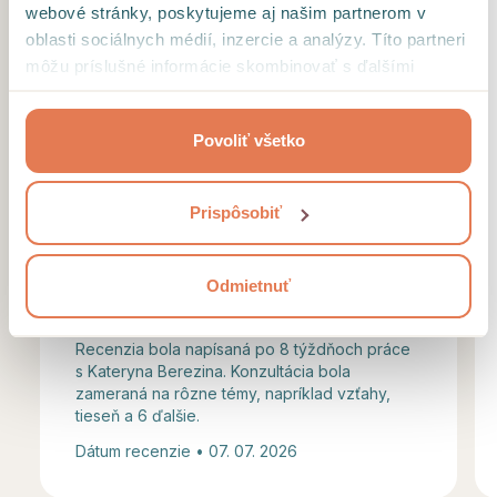
webové stránky, poskytujeme aj našim partnerom v
oblasti sociálnych médií, inzercie a analýzy. Títo partneri
môžu príslušné informácie skombinovať s ďalšími
Kateryna Brezina je fantastická
údajmi, ktoré ste im poskytli alebo ktoré od vás získali,
psychologička. Pomohla mi spracovať
keď ste používali ich služby.
rozchod v čase, kedy som mal pocit, že
Povoliť všetko
všetko stratilo zmysel. Jej prístup je plný
pochopenia, bez akéhokoľvek
Prispôsobiť
odsudzovania. Naučila ma opäť si veriť a
pracovať so svojimi myšlienkami. Dnes
Odmietnuť
sa cítim silnejší ako kedykoľvek pred
...
Recenzia bola napísaná po 8 týždňoch práce
s Kateryna Berezina. Konzultácia bola
zameraná na rôzne témy, napríklad vzťahy,
tieseň a 6 ďalšie.
Dátum recenzie • 07. 07. 2026