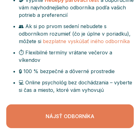
🧩 Vyplňte
Hedepy párovací test
a odporučíme
vám najvhodnejšieho odborníka podľa vašich
potrieb a preferencií
👥 Ak si po prvom sedení nebudete s
odborníkom rozumieť (čo je úplne v poriadku),
môžete si
bezplatne vyskúšať iného odborníka
⏱️ Flexibilné termíny vrátane večerov a
víkendov
🔒 100 % bezpečné a dôverné prostredie
💻 Online psychológ bez dochádzania – vyberte
si čas a miesto, ktoré vám vyhovujú
NÁJSŤ ODBORNÍKA