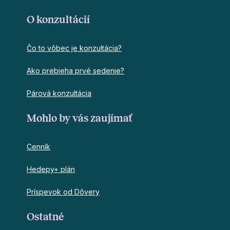
O konzultácií
Čo to vôbec je konzultácia?
Ako prebieha prvé sedenie?
Párová konzultácia
Mohlo by vás zaujímať
Cenník
Hedepy+ plán
Príspevok od Dôvery
Ostatné