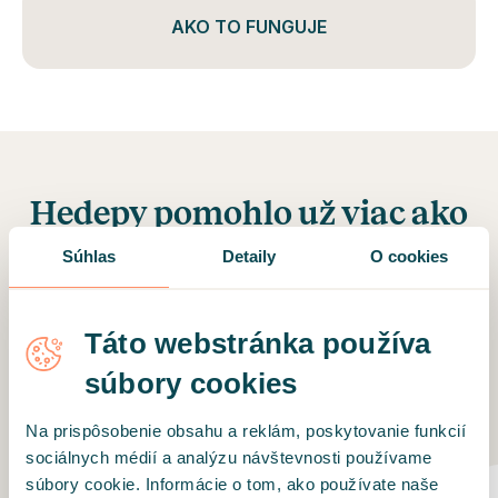
AKO TO FUNGUJE
Hedepy pomohlo už viac ako
50 000 klientom nájsť
Súhlas
Detaily
O cookies
dobrého a kvalifikovaného
odborníka na online či
Táto webstránka používa
osobné sedenia
súbory cookies
A takéto správy nám od nich chodia:
Na prispôsobenie obsahu a reklám, poskytovanie funkcií
sociálnych médií a analýzu návštevnosti používame
súbory cookie. Informácie o tom, ako používate naše