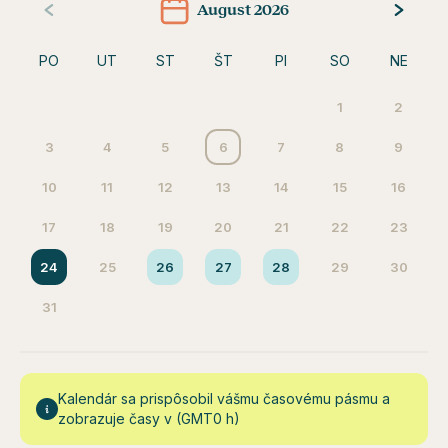
August 2026
PO
UT
ST
ŠT
PI
SO
NE
1
2
3
4
5
6
7
8
9
10
11
12
13
14
15
16
17
18
19
20
21
22
23
24
25
26
27
28
29
30
31
Kalendár sa prispôsobil vášmu časovému pásmu a
zobrazuje časy v (GMT0 h)