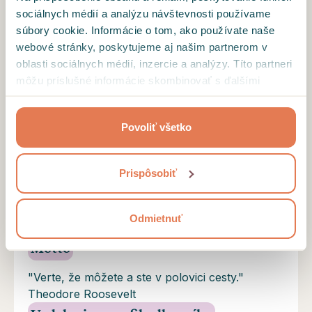
sociálnych médií a analýzu návštevnosti používame
Terapeutku som si vybrala z odporúčaní z
súbory cookie. Informácie o tom, ako používate naše
dotazníka pretože sa venovala téme, ktorá má
webové stránky, poskytujeme aj našim partnerom v
trápila najviac. Sedenia prebiehajú v priateľskej,
oblasti sociálnych médií, inzercie a analýzy. Títo partneri
no profesionálnej atmosfére. Už po pár
môžu príslušné informácie skombinovať s ďalšími
stretnutiach vidím posun a vždy sa teším na
údajmi, ktoré ste im poskytli alebo ktoré od vás získali,
ďalšie.
keď ste používali ich služby.
Povoliť všetko
NAČÍTAŤ ĎALŠIE RECENZIE
Prispôsobiť
Odmietnuť
Motto
"Verte, že môžete a ste v polovici cesty."
Theodore Roosevelt