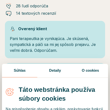
28 ľudí odporúča
14 textových recenzií
Overený klient
Pani terapeutka je vynikajúca. Je skúsená,
sympatická a páči sa mi jej spôsob prejavu. Je
veľmi dobrá. Odporúčam.
Súhlas
Detaily
O cookies
Overený klient
Pozitívne hodnotím celkový prístup, ochotu ale
aj zmysel pre humor :)
Táto webstránka používa
súbory cookies
Overený klient
Na prispôsobenie obsahu a reklám, poskytovanie funkcií