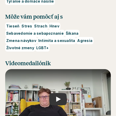
Týranie a domáce násilie
Môže vám pomôcť aj s
Tieseň
Stres
Strach
Hnev
Sebavedomie a sebapoznanie
Šikana
Zmena návykov
Intimita a sexualita
Agresia
Životné zmeny
LGBT+
Videomedailónik
Play