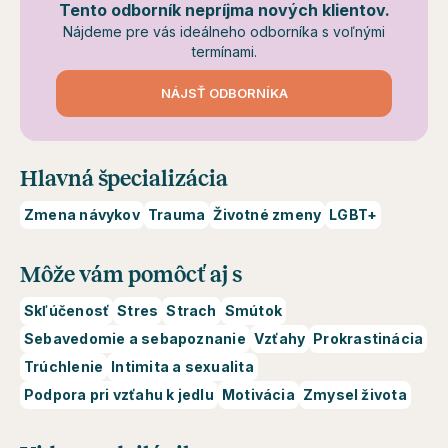
Tento odborník nepríjma nových klientov.
Nájdeme pre vás ideálneho odborníka s voľnými
termínami.
NÁJSŤ ODBORNÍKA
Hlavná špecializácia
Zmena návykov
Trauma
Životné zmeny
LGBT+
Môže vám pomôcť aj s
Skľúčenosť
Stres
Strach
Smútok
Sebavedomie a sebapoznanie
Vzťahy
Prokrastinácia
Trúchlenie
Intimita a sexualita
Podpora pri vzťahu k jedlu
Motivácia
Zmysel života