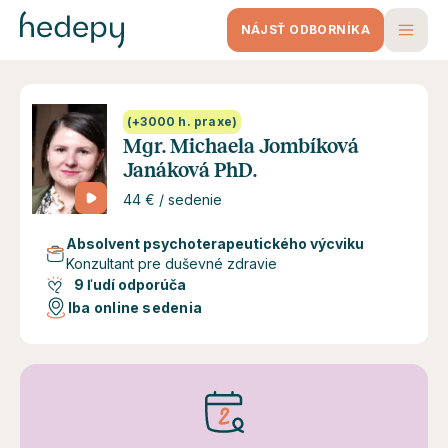
NÁJSŤ ODBORNÍKA
(+3000 h. praxe)
Mgr. Michaela Jombíková
Janáková PhD.
44 € / sedenie
Absolvent psychoterapeutického výcviku
Konzultant pre duševné zdravie
9 ľudí odporúča
Iba online sedenia