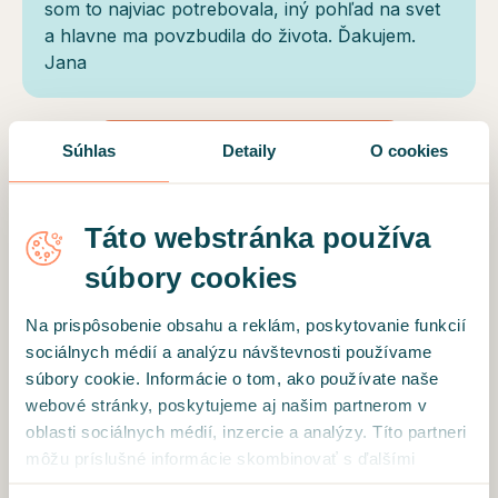
som to najviac potrebovala, iný pohľad na svet
a hlavne ma povzbudila do života. Ďakujem.
Jana
Súhlas
Detaily
O cookies
NAČÍTAŤ ĎALŠIE RECENZIE
Táto webstránka používa
súbory cookies
Motto
Na prispôsobenie obsahu a reklám, poskytovanie funkcií
,,Život je príliš krátky na to, aby sme sa ho báli
sociálnych médií a analýzu návštevnosti používame
žiť.“ Irvin Yalom
súbory cookie. Informácie o tom, ako používate naše
Vzdelanie a profil odborníka
webové stránky, poskytujeme aj našim partnerom v
oblasti sociálnych médií, inzercie a analýzy. Títo partneri
Absolvovala som psychoterapeutický výcvik v
môžu príslušné informácie skombinovať s ďalšími
dynamicky orientovanej psychoterapii, v
údajmi, ktoré ste im poskytli alebo ktoré od vás získali,