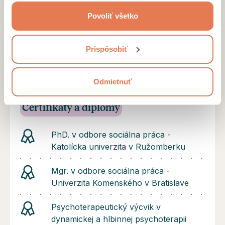
systéme SUR. Pri spoločnej práci tak môžeme
keď ste používali ich služby.
preskúmať, ako vaše minulé skúsenosti
Povoliť všetko
ovplyvňujú vaše súčasné fungovanie a zároveň
hľadať účinné spôsoby, ako sa vysporiadať s
vašimi problémami. Rada tiež preskúmavam sny,
Prispôsobiť
používam imagináciu a prvky arteterapie. Rada
vám nastavím poradenstvo alebo terapiu na
Odmietnuť
mieru, podľa vašich individuálnych potrieb.
Certifikáty a diplomy
PhD. v odbore sociálna práca -
Katolícka univerzita v Ružomberku
Mgr. v odbore sociálna práca -
Univerzita Komenského v Bratislave
Psychoterapeutický výcvik v
dynamickej a hlbinnej psychoterapii