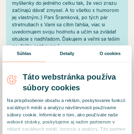
myšlienky do jedného celku tak, že veci zrazu
začínajú dávať zmysel. A to všetko s humorom
jej vlastným.:) Pani Šramková, po tých pár
stretnutiach s Vami sa cítim ľahšia, viac si
uvedomujem svoju hodnotu a učím sa zvládať
situácie s nadhľadom. Ďakujem a veľmi sa teším
na ďalšie rozhovory!
Súhlas
Detaily
O cookies
Overený klient
Táto webstránka používa
Perfektná terapeutka s veľmi ľudským a
súbory cookies
profesionálnym prístupom. Odporúčam na 100
%! 🙂
Na prispôsobenie obsahu a reklám, poskytovanie funkcií
sociálnych médií a analýzu návštevnosti používame
súbory cookie. Informácie o tom, ako používate naše
webové stránky, poskytujeme aj našim partnerom v
NAČÍTAŤ ĎALŠIE RECENZIE
oblasti sociálnych médií, inzercie a analýzy. Títo partneri