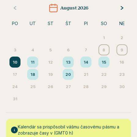
August 2026
PO
UT
ST
ŠT
PI
SO
NE
1
2
3
4
5
6
7
8
9
10
11
12
13
14
15
16
17
18
19
20
21
22
23
24
25
26
27
28
29
30
31
Kalendár sa prispôsobil vášmu časovému pásmu a
zobrazuje časy v (GMT0 h)