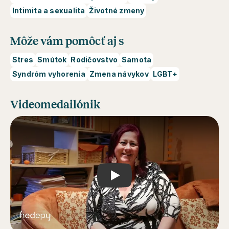
Intimita a sexualita
Životné zmeny
Môže vám pomôcť aj s
Stres
Smútok
Rodičovstvo
Samota
Syndróm vyhorenia
Zmena návykov
LGBT+
Videomedailónik
Play