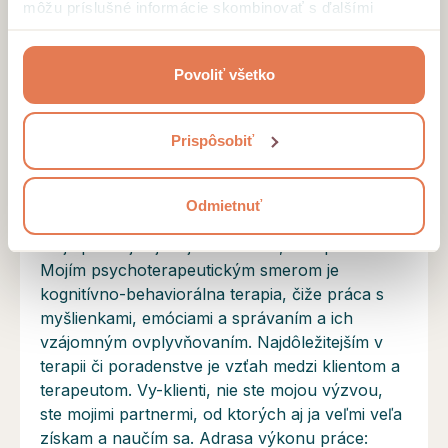
môžu príslušné informácie skombinovať s ďalšími
údajmi, ktoré ste im poskytli alebo ktoré od vás získali,
keď ste používali ich služby.
Povoliť všetko
Motto
„Nie všetky búrky prichádzajú, aby ti narušili
Prispôsobiť
život. Niektoré sa objavia, aby ti uvoľnili cestu.“
Vzdelanie a profil odborníka
Odmietnuť
Som ten šťastný človek, ktorý môže tvrdiť, že
moja práca je aj mojou záľubou, ale i poslaním.
Mojím psychoterapeutickým smerom je
kognitívno-behaviorálna terapia, čiže práca s
myšlienkami, emóciami a správaním a ich
vzájomným ovplyvňovaním. Najdôležitejším v
terapii či poradenstve je vzťah medzi klientom a
terapeutom. Vy-klienti, nie ste mojou výzvou,
ste mojimi partnermi, od ktorých aj ja veľmi veľa
získam a naučím sa. Adrasa výkonu práce: