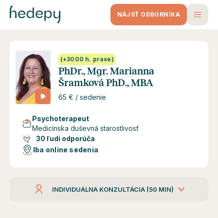
NÁJSŤ ODBORNÍKA
(+3000 h. praxe)
PhDr., Mgr. Marianna
Šramková PhD., MBA
65 € / sedenie
Psychoterapeut
Medicínska duševná starostlivosť
30 ľudí odporúča
Iba online sedenia
INDIVIDUÁLNA KONZULTÁCIA (50 MIN)