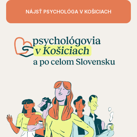
NÁJSŤ PSYCHOLÓGA V KOŠICIACH