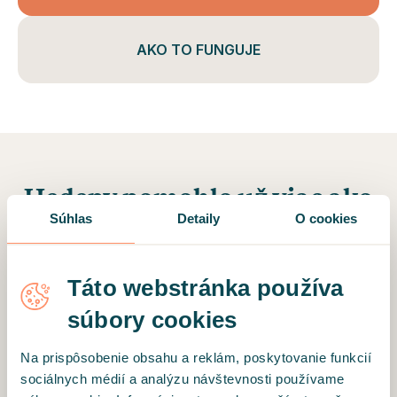
AKO TO FUNGUJE
Hedepy pomohlo už viac ako
Súhlas
Detaily
O cookies
50 000 klientom nájsť
dobrého a kvalifikovaného
Táto webstránka používa
odborníka na online či
súbory cookies
osobné sedenia
Na prispôsobenie obsahu a reklám, poskytovanie funkcií
A takéto správy nám od nich chodia:
sociálnych médií a analýzu návštevnosti používame