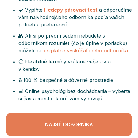
🧩 Vyplňte
Hedepy párovací test
a odporučíme
vám najvhodnejšieho odborníka podľa vašich
potrieb a preferencií
👥 Ak si po prvom sedení nebudete s
odborníkom rozumieť (čo je úplne v poriadku),
môžete si
bezplatne vyskúšať iného odborníka
⏱️ Flexibilné termíny vrátane večerov a
víkendov
🔒 100 % bezpečné a dôverné prostredie
💻 Online psychológ bez dochádzania – vyberte
si čas a miesto, ktoré vám vyhovujú
NÁJSŤ ODBORNÍKA