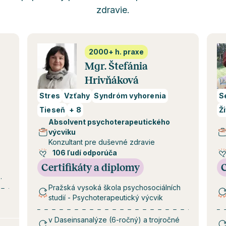
zdravie.
2000+ h. praxe
Mgr. Štefánia
Hrivňáková
Stres
Vzťahy
Syndróm vyhorenia
S
Tieseň
+
8
Ž
Absolvent psychoterapeutického
výcviku
Konzultant pre duševné zdravie
106 ľudí odporúča
Certifikáty a diplomy
C
Pražská vysoká škola psychosociálních
studií - Psychoterapeutický výcvik
v Daseinsanalýze (6-ročný) a trojročné