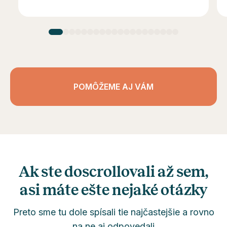
POMÔŽEME AJ VÁM
Ak ste doscrollovali až sem,
asi máte ešte nejaké otázky
Preto sme tu dole spísali tie najčastejšie a rovno
na ne aj odpovedali