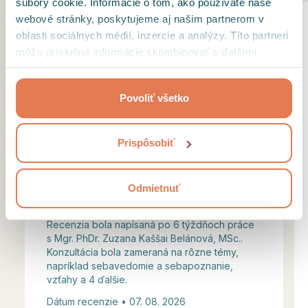
súbory cookie. Informácie o tom, ako používate naše
webové stránky, poskytujeme aj našim partnerom v
oblasti sociálnych médií, inzercie a analýzy. Títo partneri
môžu príslušné informácie skombinovať s ďalšími
údajmi, ktoré ste im poskytli alebo ktoré od vás získali,
Výborná terapeutka. Vytiahne z vás
keď ste používali ich služby.
všetko, čo potrebujete. Po veľa
Povoliť všetko
skúsenostiach som nasla :) ďakujem!
Prispôsobiť
Odmietnuť
Recenzia bola napísaná po 6 týždňoch práce
s Mgr. PhDr. Zuzana Kaššai Belánová, MSc..
Konzultácia bola zameraná na rôzne témy,
napríklad sebavedomie a sebapoznanie,
vzťahy a 4 ďalšie.
Dátum recenzie • 07. 08. 2026