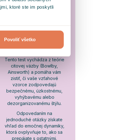
mi, ktoré ste im poskytli
Test na typ citovej
Povoliť všetko
väzby
Tento test vychádza z teórie
citovej väzby (Bowlby,
Ainsworth) a pomáha vám
zistiť, či vaše vzťahové
vzorce zodpovedajú
bezpečnému, úzkostnému,
vyhýbavému alebo
dezorganizovanému štýlu.
Odpovedaním na
jednoduché otázky získate
vhľad do emočnej dynamiky,
ktorá ovplyvňuje to, ako sa
prepájate s ostatnými.