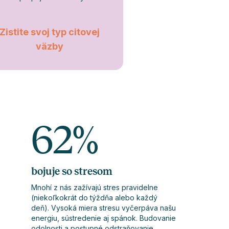
Zistite svoj typ citovej
väzby
62
%
bojuje so stresom
Mnohí z nás zažívajú stres pravidelne
(niekoľkokrát do týždňa alebo každý
deň). Vysoká miera stresu vyčerpáva našu
energiu, sústredenie aj spánok. Budovanie
odolnosti a postupné odstraňovanie