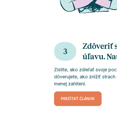
Zdôveriť 
3
úľavu. Nau
Zistite, ako zdieľať svoje po
dôverujete, ako znížiť strach
menej zahltení.
PREČÍTAŤ ČLÁNOK