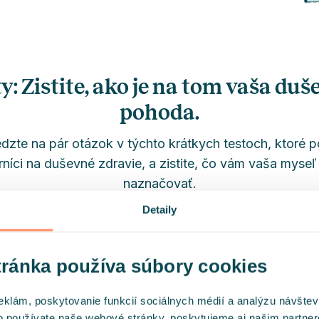
y: Zistite, ako je na tom vaša du
pohoda.
zte na pár otázok v týchto krátkych testoch, ktoré p
níci na duševné zdravie, a zistite, čo vám vaša myse
naznačovať.
Detaily
ránka používa súbory cookies
eklám, poskytovanie funkcií sociálnych médií a analýzu návšte
o používate naše webové stránky, poskytujeme aj našim partner