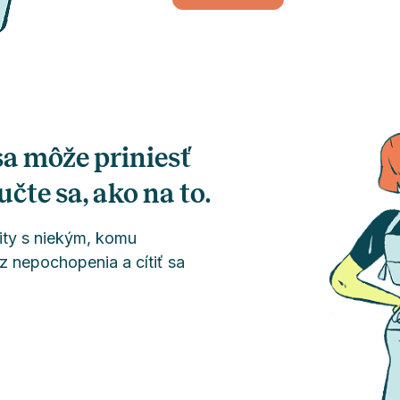
sa môže priniesť
čte sa, ako na to.
city s niekým, komu
 z nepochopenia a cítiť sa