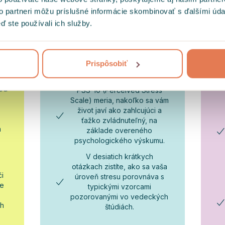
to partneri môžu príslušné informácie skombinovať s ďalšími údaj
ď ste používali ich služby.
Prispôsobiť
Test na stres
zed
PSS-10 (Perceived Stress
Scale) meria, nakoľko sa vám
život javí ako zahlcujúci a
ťažko zvládnuteľný, na
a
základe overeného
psychologického výskumu.
V desiatich krátkych
o
otázkach zistíte, ako sa vaša
či
úroveň stresu porovnáva s
je
typickými vzorcami
pozorovanými vo vedeckých
ch
štúdiách.