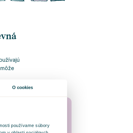
ševná
oužívajú
ľ môže
O cookies
vnosti používame súbory
om v oblasti sociálnych