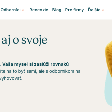
Odborníci
Recenzie
Blog
Pre firmy
Ďalšie
aj o svoje
é.
Vaša myseľ si zaslúži rovnakú
te na to byť sami, ale s odborníkom na
 vyhovovať.