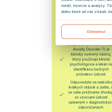
médií, inzercie a analýzy. Tí
alebo ktoré od vás získali, ke
Odmietnuť
Test na úzkosť
Dotazník GAD-7 (Generali
Anxiety Disorder-7) je
klinicky overený nástroj,
ktorý používajú klinickí
psychológovia a lekári n
identifikáciu bežných
príznakov úzkosti.
Odpovedzte na niekoľk
krátkych otázok a zistite, 
sa vaše prežívanie zhodu
so vzorcami úzkosti
opísanými v diagnostický
odporúčaniach.