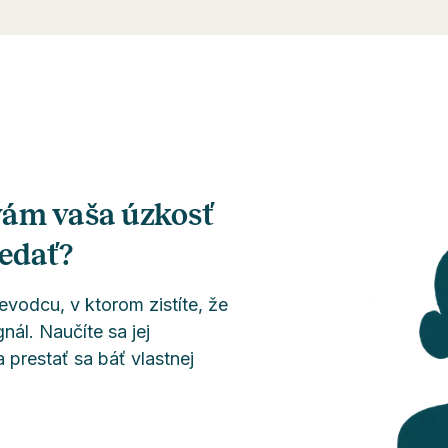
vám vaša úzkosť
edať?
evodcu, v ktorom zistíte, že
gnál. Naučíte sa jej
 prestať sa báť vlastnej