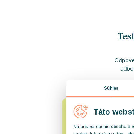
Test
Odpoved
odbor
Súhlas
Táto webst
Na prispôsobenie obsahu a r
cookie. Informácie o tom, ak