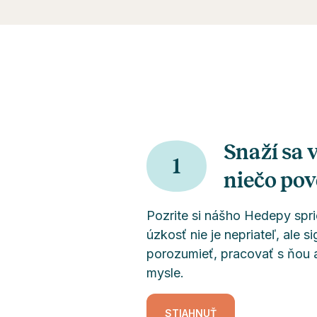
Snaží sa 
1
niečo pov
Pozrite si nášho Hedepy spri
úzkosť nie je nepriateľ, ale si
porozumieť, pracovať s ňou a
mysle.
STIAHNUŤ