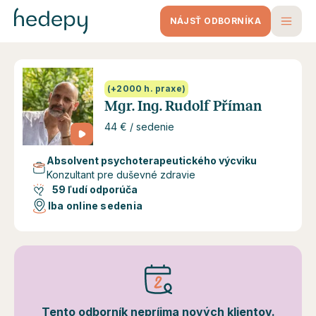
NÁJSŤ ODBORNÍKA
(+2000 h. praxe)
Mgr. Ing. Rudolf Příman
44 € / sedenie
Absolvent psychoterapeutického výcviku
Konzultant pre duševné zdravie
59 ľudí odporúča
Iba online sedenia
Tento odborník nepríjma nových klientov.