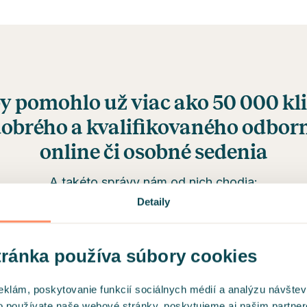
y pomohlo už viac ako 50 000 kl
dobrého a kvalifikovaného odbor
online či osobné sedenia
A takéto správy nám od nich chodia:
Detaily
ránka používa súbory cookies
Vďaka pani terapeutke sa
Vž
eklám, poskytovanie funkcií sociálnych médií a analýzu návšte
konečne cítim videná a
te
o používate naše webové stránky, poskytujeme aj našim partner