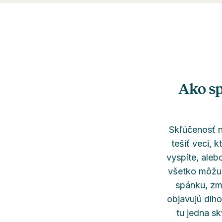
Ako sp
Skľúčenosť n
tešiť veci, 
vyspíte, aleb
všetko môžu 
spánku, zm
objavujú dlh
tu jedna sk