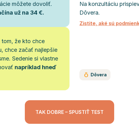
ácie môžete dovoliť.
Na konzultáciu prispie
čína už na 34 €.
Dôvera.
Zistite, aké sú podmienk
 tom, že kto chce
u, chce začať najlepšie
sme. Sedenie si vlastne
ánovať
napríklad hneď
Dôvera
TAK DOBRE – SPUSTIŤ TEST