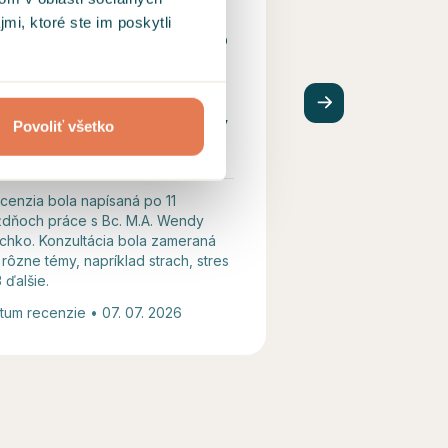
cionálna, viem si uvedomiť
nasmeroval ma 
mi, ktoré ste im poskytli
 robím, prečo to robím, ako
mi moje otázky,
 pomôcť, kto iný by mi
to k riešeniu moj
ohol rozumieť? Wendy ma
Ďakujem
ak prekvapila, jej priateľský
Povoliť všetko
ístup a naše hlboké de
...
cenzia bola napísaná po 11
Recenzia bola napí
ždňoch práce s Bc. M.A. Wendy
týždňoch práce s Mg
chko. Konzultácia bola zameraná
Konzultácia bola z
 rôzne témy, napríklad strach, stres
témy, napríklad str
3 ďalšie.
a sebapoznanie a 3 
tum recenzie • 07. 07. 2026
Dátum recenzie • 07