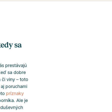
kedy sa
ás prestávajú
 keď sa dobre
či viny – toto
 aj poruchami
eto
príznaky
rníka. Ale je
ch duševných