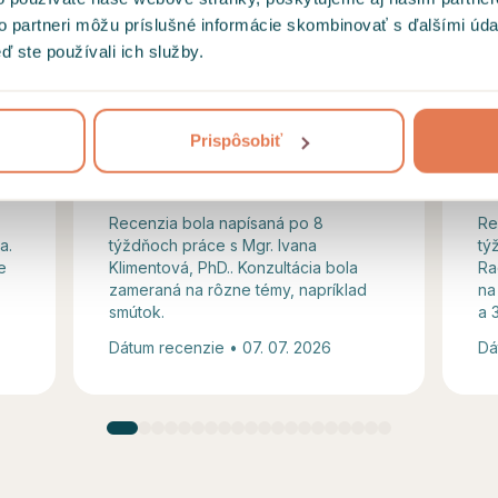
pochopená. Veľmi príjemná a
ra
to partneri môžu príslušné informácie skombinovať s ďalšími údaj
empatická osoba, ktorá
čo
ď ste používali ich služby.
skutočne počúva.
si
m
vš
Prispôsobiť
pr
Recenzia bola napísaná po 8
Re
a.
týždňoch práce s Mgr. Ivana
tý
e
Klimentová, PhD.. Konzultácia bola
Ra
zameraná na rôzne témy, napríklad
na
smútok.
a 
Dátum recenzie • 07. 07. 2026
Dá