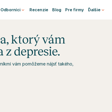
Odborníci
Recenzie
Blog
Pre firmy
Ďalšie
ka, ktorý vám
 z depresie.
orníkmi vám pomôžeme nájsť takého,