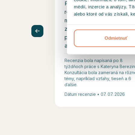
Pomohla mi spracovať
médií, inzercie a analýzy. Tí
rozchod v čase, kedy som
alebo ktoré od vás získali, ke
mal pocit, že všetko stratilo
zmysel. Jej prístup je plný
pochopenia, bez
Odmietnuť
akéhokoľvek odsudzova
...
Recenzia bola napísaná po 8
týždňoch práce s Kateryna Berezin
Konzultácia bola zameraná na rôzn
témy, napríklad vzťahy, tieseň a 6
ďalšie.
Dátum recenzie • 07. 07. 2026