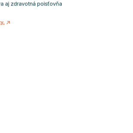
va aj zdravotná poisťovňa
y.