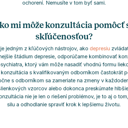
ochorení. Nemusíte v tom byť sami.
ko mi môže konzultácia pomôcť 
skľúčenosťou?
 je jedným z kľúčových nástrojov, ako
depresiu
zvládať
žnejšie štádium depresie, odporúčame kombinovať konz
sychiatra, ktorý vám môže nasadiť vhodnú formu lieko
le konzultácia s kvalifikovaným odborníkom častokrát p
ločne s odborníkom sa zameriate na zmeny v každode
lienkových vzorcov alebo dokonca preskúmate hlbšie 
nzultácia nie je len o riešení problémov, je to aj o tom
silu a odhodlanie spraviť krok k lepšiemu životu.