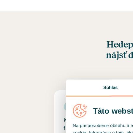
Hedep
nájsť 
Súhlas
Táto webst
Kateryna Brezina je
Na prispôsobenie obsahu a r
fantastická psychologička.
cookie. Informácie o tom, ak