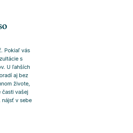
so
. Pokiaľ vás
ultácie s
v. U ľahších
oradí aj bez
nnom živote,
časti vašej
, nájsť v sebe