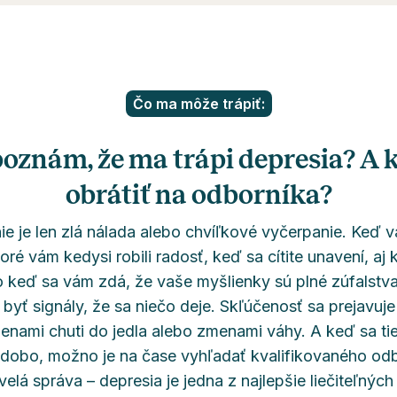
Čo ma môže trápiť:
oznám, že ma trápi depresia? A 
obrátiť na odborníka?
ie je len zlá nálada alebo chvíľkové vyčerpanie. Keď v
ktoré vám kedysi robili radosť, keď sa cítite unavení, aj
o keď sa vám zdá, že vaše myšlienky sú plné zúfalstva 
byť signály, že sa niečo deje. Skľúčenosť sa prejavuje
enami chuti do jedla alebo zmenami váhy. A keď sa ti
odobo, možno je na čase vyhľadať kvalifikovaného odbo
velá správa – depresia je jedna z najlepšie liečiteľný