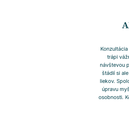
A
Konzultácia
trápi vá
návštevou p
štádií si a
liekov. Spo
úpravu myš
osobnosti. Ko