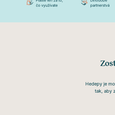
Platíte len za to,
Dlhodobé
čo využívate
partnerstvá
Zost
Hedepy je mod
tak, aby 