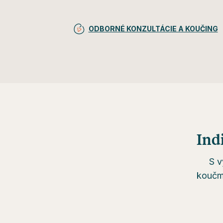
ODBORNÉ KONZULTÁCIE A KOUČING
Ind
S v
koučmi