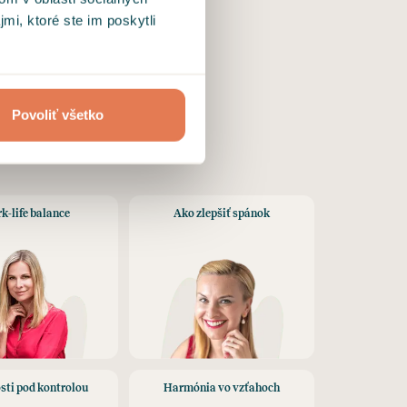
mi, ktoré ste im poskytli
es,
Povoliť všetko
k-life balance
Ako zlepšiť spánok
sti pod kontrolou
Harmónia vo vzťahoch