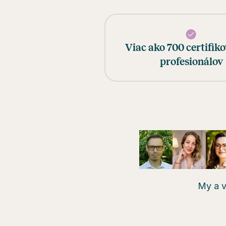
Viac ako 700 certifik
profesionálov
My a v