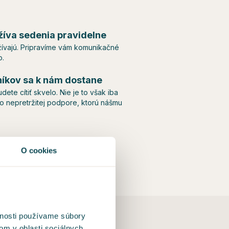
íva sedenia pravidelne
užívajú. Pripravíme vám komunikačné
o.
íkov sa k nám dostane
te cítiť skvelo. Nie je to však iba
 o nepretržitej podpore, ktorú nášmu
O cookies
vnosti používame súbory
om v oblasti sociálnych