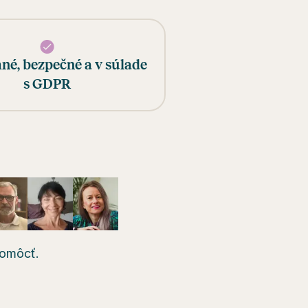
é, bezpečné a v súlade
s GDPR
pomôcť.