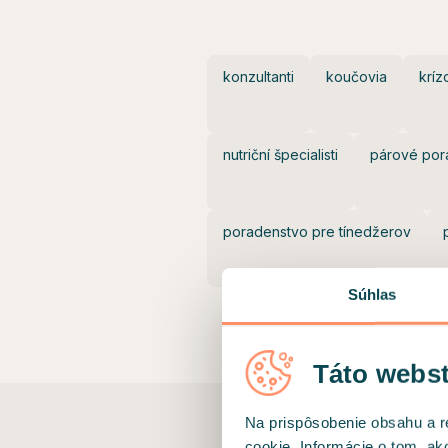
konzultanti
koučovia
kríz
nutriční špecialisti
párové por
poradenstvo pre tínedžerov
Súhlas
Táto webst
Na prispôsobenie obsahu a r
cookie. Informácie o tom, ak