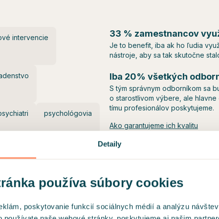
33 % zamestnancov využ
ové intervencie
Je to benefit, iba ak ho ľudia vy
nástroje, aby sa tak skutočne stal
adenstvo
Iba 20% všetkých odborn
S tým správnym odborníkom sa bude
o starostlivom výbere, ale hlavne
tímu profesionálov poskytujeme.
psychiatri
psychológovia
Ako garantujeme ich kvalitu
Detaily
ránka používa súbory cookies
eklám, poskytovanie funkcií sociálnych médií a analýzu návšte
o používate naše webové stránky, poskytujeme aj našim partner