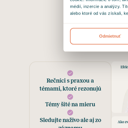
médií, inzercie a analýzy. Tí
alebo ktoré od vás získali, ke
We
Odmietnuť
Efek
Rečníci s praxou a
témami, ktoré rezonujú
Témy šité na mieru
Sledujte naživo ale aj zo
Ako zv