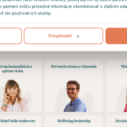
to partneri môžu príslušné informácie skombinovať s ďalšími údaj
Webináre a vzdelávanie
ď ste používali ich služby.
bináre vedené expertmi, zamerané na témy ako je str
vyhorenie, leadership a odolnosť.
Prispôsobiť
tívna komunikácia a
Prevencia stresu a vyhorenia
Wor
spätná väzba
ládať ťažké rozhovory
Wellbeing leadership
Závislo