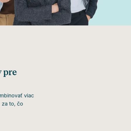
v pre
ombinovať viac
 za to, čo