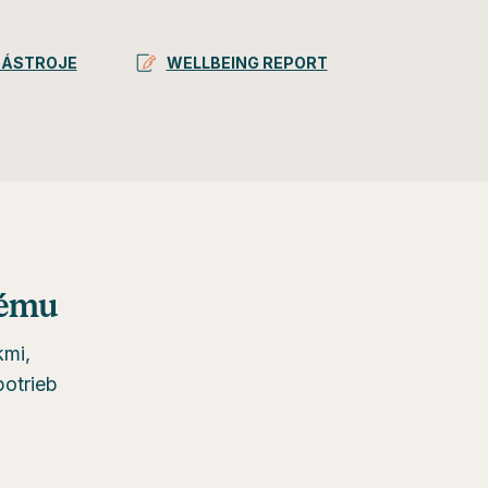
NÁSTROJE
WELLBEING REPORT
tému
kmi,
potrieb