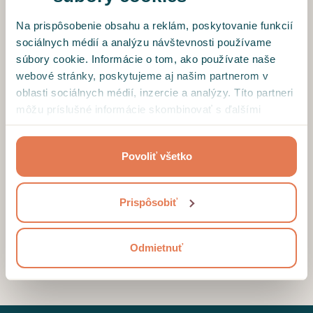
Vyberte jednu z možností
Na prispôsobenie obsahu a reklám, poskytovanie funkcií
sociálnych médií a analýzu návštevnosti používame
Ako vám môžem pomôcť?
súbory cookie. Informácie o tom, ako používate naše
webové stránky, poskytujeme aj našim partnerom v
oblasti sociálnych médií, inzercie a analýzy. Títo partneri
môžu príslušné informácie skombinovať s ďalšími
údajmi, ktoré ste im poskytli alebo ktoré od vás získali,
keď ste používali ich služby.
Povoliť všetko
Prečítal/a som si
Zásady spracovania osobných údajov
a
Prispôsobiť
súhlasím so zasielaním bezplatného obsahu a ponúk.
POĎME SA POROZPRÁVAŤ
Odmietnuť