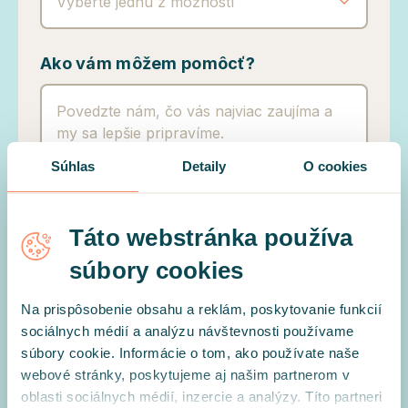
Vyberte jednu z možností
Ako vám môžem pomôcť?
Súhlas
Detaily
O cookies
Táto webstránka používa
Prečítal/a som si
Zásady spracovania osobných údajov
a súhlasím so zasielaním bezplatného obsahu a ponúk.
súbory cookies
Na prispôsobenie obsahu a reklám, poskytovanie funkcií
POĎME SA POROZPRÁVAŤ
sociálnych médií a analýzu návštevnosti používame
súbory cookie. Informácie o tom, ako používate naše
webové stránky, poskytujeme aj našim partnerom v
oblasti sociálnych médií, inzercie a analýzy. Títo partneri