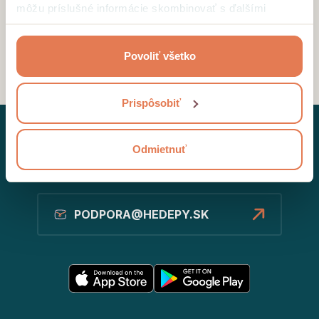
môžu príslušné informácie skombinovať s ďalšími
údajmi, ktoré ste im poskytli alebo ktoré od vás získali,
keď ste používali ich služby.
Povoliť všetko
Dôveruje nám viac ako 200 firiem po celej Európe.
Prispôsobiť
Odmietnuť
PODPORA@HEDEPY.SK