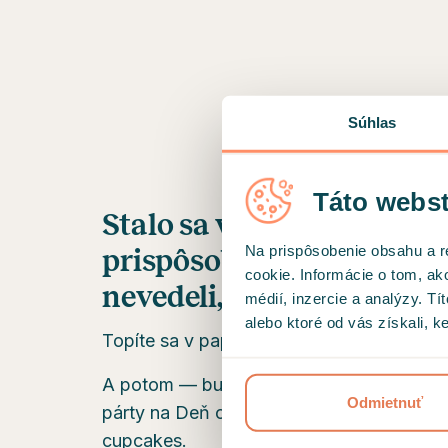
Súhlas
Táto webst
Stalo sa vám, že ste sa mu
Na prispôsobenie obsahu a r
prispôsobiť dňu wellbein
cookie. Informácie o tom, ak
nevedeli, že je práve dnes
médií, inzercie a analýzy. Tí
alebo ktoré od vás získali, ke
Topíte sa v papieroch, stretnutiach a nek
A potom — bum, príspevok na LinkedIn: Ď
Odmietnuť
párty na Deň ocenenia zamestnancov s pl
cupcakes.