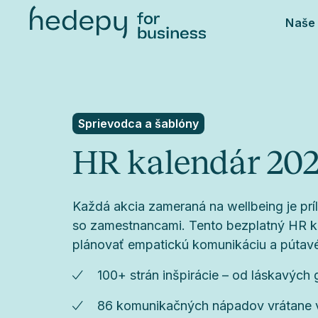
Naše 
Sprievodca a šablóny
HR kalendár 20
Každá akcia zameraná na wellbeing je príl
so zamestnancami. Tento bezplatný HR 
plánovať empatickú komunikáciu a pútavé 
100+ strán inšpirácie – od láskavých
86 komunikačných nápadov vrátane 