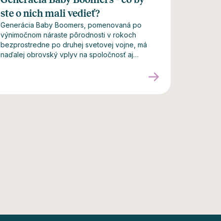
ste o nich mali vedieť?
Generácia Baby Boomers, pomenovaná po
výnimočnom náraste pôrodnosti v rokoch
bezprostredne po druhej svetovej vojne, má
naďalej obrovský vplyv na spoločnosť aj
ekonomiku. Narodení medzi rokmi 1946 a 1964,
títo ľudia prežili obdobie veľkých
spoločenských a kultúrnych zmien, a zohrali
kľúčovú úlohu pri formovaní dnešného sveta.