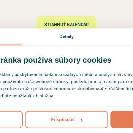
STIAHNUŤ KALENDÁR
Detaily
ránka používa súbory cookies
seli rýchlo
eklám, poskytovanie funkcií sociálnych médií a analýzu návšte
gu… ktorý ste
o používate naše webové stránky, poskytujeme aj našim partner
?
to partneri môžu príslušné informácie skombinovať s ďalšími údaj
ď ste používali ich služby.
onečných to-do listoch...
alšia firma organizuje
Prispôsobiť
agátmi, e-mailami a