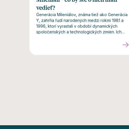
vedieť?
Generácia Mileniálov, známa tiež ako Generácia
Y, zahŕňa ľudí narodených medzi rokmi 1981 a
1996, ktorí vyrastali v období dynamických
spoločenských a technologických zmien. Ich
prítomnosť na pracovnom trhu a v spoločnosti
prináša nové trendy a nároky, ovplyvňuje
firemnú kultúru, spotrebiteľské správanie aj
medziľudské vzťahy. Nižšie sú uvedené hlavné
charakteristiky a trendy tejto generácie.