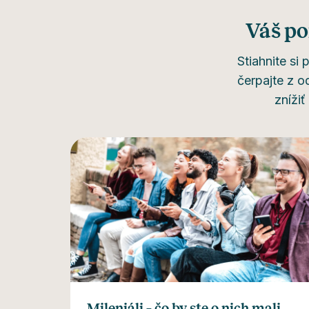
Váš po
Stiahnite si
čerpajte z 
zníži
Mileniáli – čo by ste o nich mali