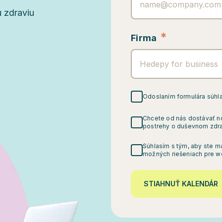
 zdraviu
*
Firma
Odoslaním formulára súhl
Chcete od nás dostávať n
postrehy o duševnom zdra
Súhlasím s tým, aby ste m
možných riešeniach pre we
STIAHNUŤ KALENDÁR