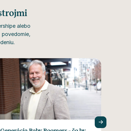
strojmi
ershipe alebo
ť povedomie,
deniu.
Chcet
kto
Generácia Baby Boomers – čo by