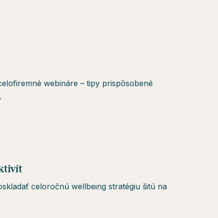
elofiremné webináre – tipy prispôsobené
.
ktivít
ladať celoročnú wellbeing stratégiu šitú na