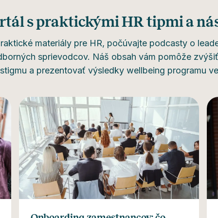
rtál s praktickými HR tipmi a ná
 praktické materiály pre HR, počúvajte podcasty o lead
odborných sprievodcov. Náš obsah vám pomôže zvýši
ť stigmu a prezentovať výsledky wellbeing programu ve
Onboarding zamestnancov: čo