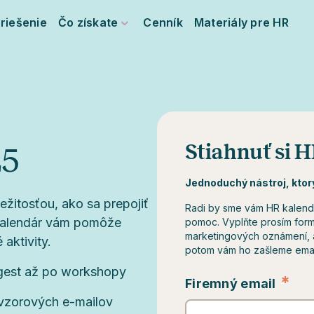
riešenie
Čo získate
Cenník
Materiály pre HR
Stiahnuť si 
25
Jednoduchý nástroj, ktor
ežitosťou, ako sa prepojiť
Radi by sme vám HR kalendá
kalendár vám pomôže
pomoc. Vyplňte prosím formu
marketingových oznámení, a
aktivity.
potom vám ho zašleme ema
 gest až po workshopy
*
Firemný email
vzorových e-mailov