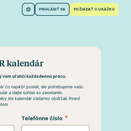
PRIHLÁSIŤ SA
POŽIADAŤ O UKÁŽKU
HR kalendár
ý vám uľahčí každodennú prácu.
r čo najskôr poslali, ale potrebujeme vašu
lár a dajte súhlas so zasielaním
by ste kalendár zadarmo obdržali. Ihneď
ilom.
*
Telefónne číslo