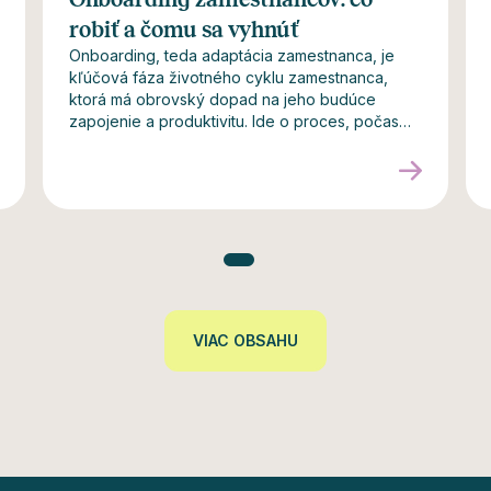
robiť a čomu sa vyhnúť
Onboarding, teda adaptácia zamestnanca, je
kľúčová fáza životného cyklu zamestnanca,
ktorá má obrovský dopad na jeho budúce
zapojenie a produktivitu. Ide o proces, počas
ktorého sú noví zamestnanci oboznámení s
firmou a zoznámení s jej kultúrou, hodnotami a
očakávaniami. Správny onboarding pomáha
novému zamestnancovi rýchlejšie a
efektívnejšie sa začleniť do tímu a skracuje
dobu, než dosiahne plnú produktivitu.
VIAC OBSAHU