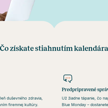
Čo získate stiahnutím kalendár
Predpripravené sprá
 Deň duševného zdravia,
Už žiadne tápanie, čo n
ím firemnej kultúry.
Blue Monday – dostanete