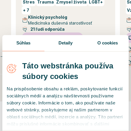
Stres
Trauma
Zmysel života
LGBT+
S
+
7
V
Klinický psychológ
Medicínska duševná starostlivosť
21 ľudí odporúča
Certifikáty a diplomy
C
Súhlas
Detaily
O cookies
Jednoodborové štúdium psychológie FF
PU
Táto webstránka používa
Špecializácia z klinickej psychológie SZU
Bratislava
súbory cookies
+
3 ďalšie
Na prispôsobenie obsahu a reklám, poskytovanie funkcií
sociálnych médií a analýzu návštevnosti používame
súbory cookie. Informácie o tom, ako používate naše
webové stránky, poskytujeme aj našim partnerom v
oblasti sociálnych médií, inzercie a analýzy. Títo partneri
NÁJSŤ ODBORNÍKA
môžu príslušné informácie skombinovať s ďalšími
údajmi, ktoré ste im poskytli alebo ktoré od vás získali,