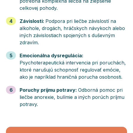
potrebná komplexná liečba na zlepšenie
celkovej pohody.
4
Závislosti
:
Podpora pri liečbe závislostí na
alkohole, drogách, hráčskych návykoch alebo
iných závislostiach spojených s duševným
zdravím.
5
Emocionálna dysregulácia
:
Psychoterapeutická intervencia pri poruchách,
ktoré narušujú schopnosť regulovať emócie,
ako je napríklad hraničná porucha osobnosti.
6
Poruchy príjmu potravy
:
Odborná pomoc pri
liečbe anorexie, bulímie a iných porúch príjmu
potravy.