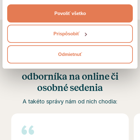
keď ste používali ich služby.
Povoliť všetko
Prispôsobiť
Hedepy pomohlo už viac ako
50 000 klientom nájsť
Odmietnuť
dobrého a kvalifikovaného
odborníka na online či
osobné sedenia
A takéto správy nám od nich chodia: