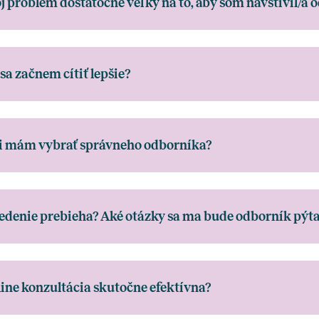
j problém dostatočne veľký na to, aby som navštívil/a 
sa začnem cítiť lepšie?
i mám vybrať správneho odborníka?
edenie prebieha? Aké otázky sa ma bude odborník pýta
line konzultácia skutočne efektívna?