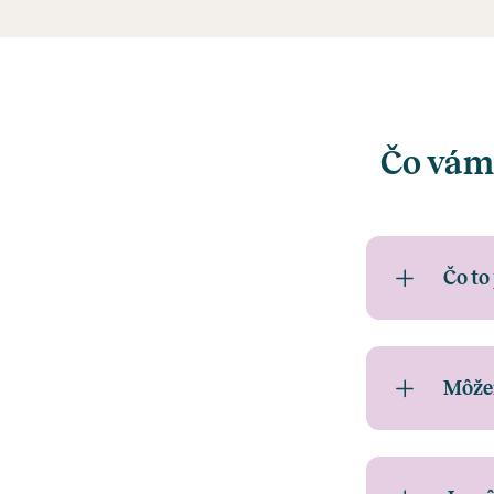
Čo vám
Čo to
Môžem