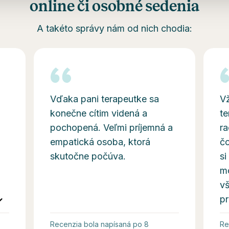
online či osobné sedenia
A takéto správy nám od nich chodia:
Vďaka pani terapeutke sa
Vž
konečne cítim videná a
te
pochopená. Veľmi príjemná a
ra
empatická osoba, ktorá
čo
skutočne počúva.
si
m
vš
pr
Recenzia bola napísaná po 8
Re