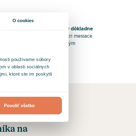
O cookies
Na prácu odborníkov dôkladne
dohliadame
a každé tri mesiace
prechádzajú pracovným
hodnotením.
vnosti používame súbory
om v oblasti sociálnych
mi, ktoré ste im poskytli
Povoliť všetko
ientom
níka na