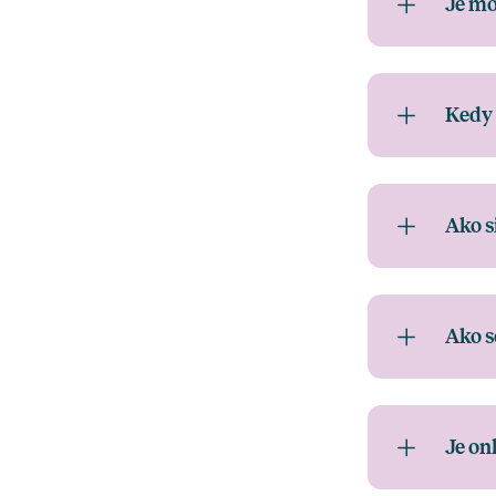
Je mô
Kedy 
Ako s
Ako s
Je on