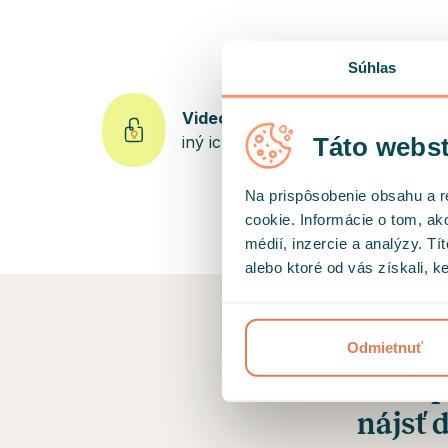
Súhlas
Videohovory sú šifrované.
Nikto
Táto webst
iný ich nevidí ani nepočuje.
Na prispôsobenie obsahu a r
cookie. Informácie o tom, ak
médií, inzercie a analýzy. Tí
alebo ktoré od vás získali, ke
Odmietnuť
Hedep
nájsť 