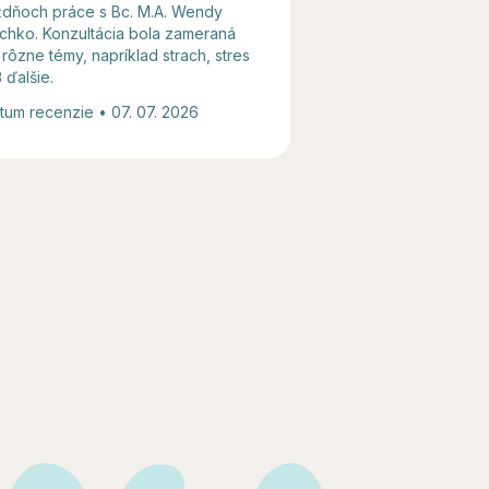
ždňoch práce s Bc. M.A. Wendy
týždňoch práce s Mg
chko. Konzultácia bola zameraná
Konzultácia bola z
 rôzne témy, napríklad strach, stres
témy, napríklad str
3 ďalšie.
a sebapoznanie a 3 
tum recenzie • 07. 07. 2026
Dátum recenzie • 07