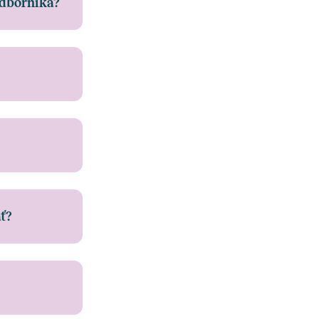
odborníka?
ť?