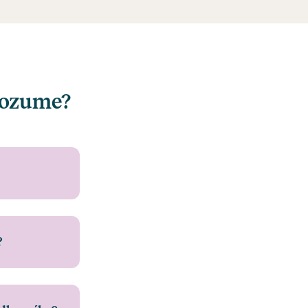
rozume?
?