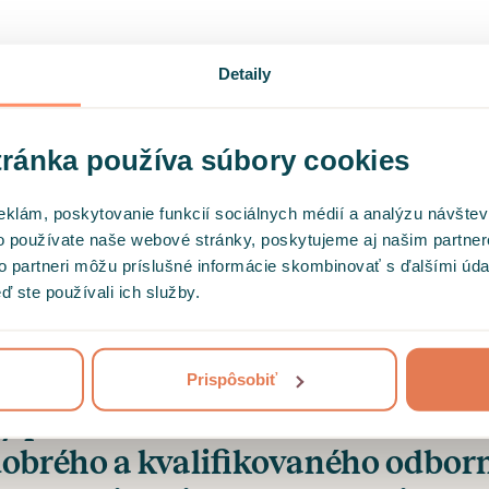
Detaily
Sedenie môžete zrušiť alebo
preplánovať zadarmo
až 24 hodín
ránka používa súbory cookies
vopred.
eklám, poskytovanie funkcií sociálnych médií a analýzu návšte
o používate naše webové stránky, poskytujeme aj našim partner
to partneri môžu príslušné informácie skombinovať s ďalšími údaj
ď ste používali ich služby.
Prispôsobiť
y pomohlo už viac ako 50 000 kl
dobrého a kvalifikovaného odbor