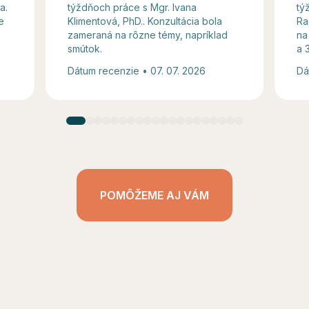
a.
týždňoch práce s Mgr. Ivana
tý
e
Klimentová, PhD.. Konzultácia bola
Ra
zameraná na rôzne témy, napríklad
na
smútok.
a 
Dátum recenzie • 07. 07. 2026
Dá
POMÔŽEME AJ VÁM