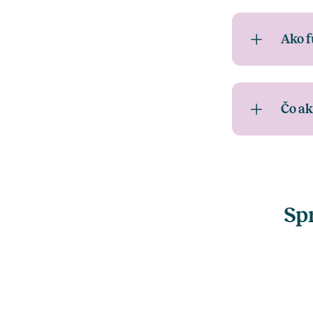
Ako f
Čo ak
Spr