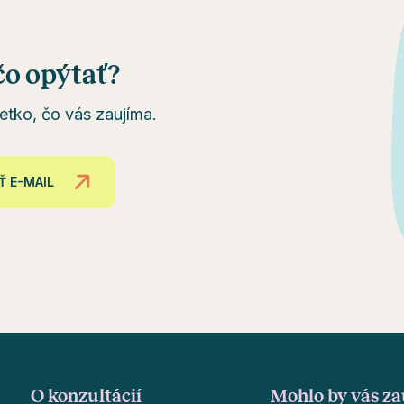
čo opýtať?
etko, čo vás zaujíma.
Ť E-MAIL
O konzultácií
Mohlo by vás za