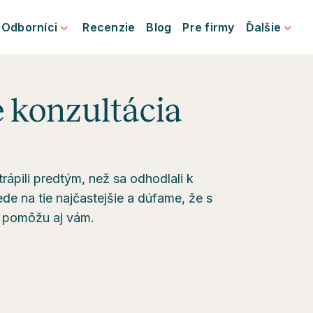
Odborníci
Recenzie
Blog
Pre firmy
Ďalšie
je konzultácia
rápili predtým, než sa odhodlali k
e na tie najčastejšie a dúfame, že s
, pomôžu aj vám.