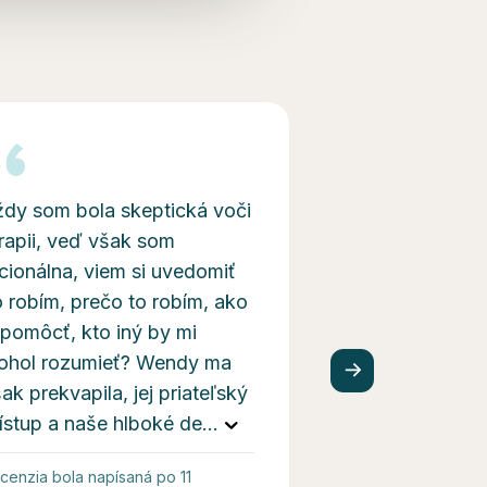
dy som bola skeptická voči
Ďakujem za onli
rapii, veď však som
s pánom Baran
cionálna, viem si uvedomiť
nasmeroval ma 
 robím, prečo to robím, ako
mi moje otázky,
 pomôcť, kto iný by mi
to k riešeniu moj
ohol rozumieť? Wendy ma
Ďakujem
ak prekvapila, jej priateľský
ístup a naše hlboké de
...
cenzia bola napísaná po 11
Recenzia bola napí