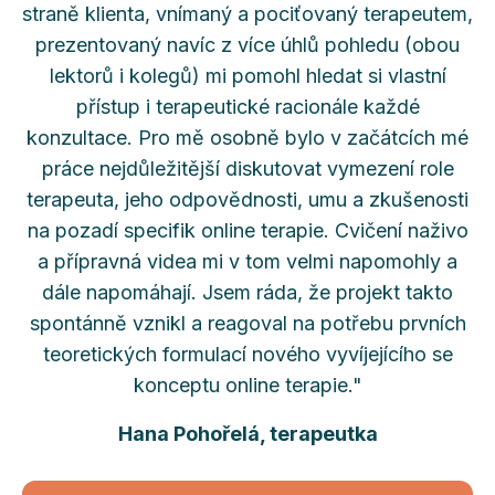
straně klienta, vnímaný a pociťovaný terapeutem,
prezentovaný navíc z více úhlů pohledu (obou
lektorů i kolegů) mi pomohl hledat si vlastní
přístup i terapeutické racionále každé
konzultace. Pro mě osobně bylo v začátcích mé
práce nejdůležitější diskutovat vymezení role
terapeuta, jeho odpovědnosti, umu a zkušenosti
na pozadí specifik online terapie. Cvičení naživo
a přípravná videa mi v tom velmi napomohly a
dále napomáhají. Jsem ráda, že projekt takto
spontánně vznikl a reagoval na potřebu prvních
teoretických formulací nového vyvíjejícího se
konceptu online terapie."
Hana Pohořelá, terapeutka