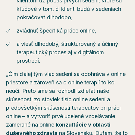
klientom už počas prvých sedení, ktoré sú
kľúčové v tom, či klienti budú v sedeniach
pokračovať dlhodobo,
zvládnuť špecifiká práce online,
a viesť dlhodobý, štrukturovaný a účinný
terapeutický proces aj v digitálnom
prostredí.
„Čím ďalej tým viac sedení sa odohráva v online
priestore a zároveň sa o online terapií toľko
neučí. Preto sme sa rozhodli zdieľať naše
skúsenosti zo stoviek tisíc online sedení a
predovšetkým skúseností terapeutov pri práci
online – a vytvoriť prvé ucelené vzdelávanie
zamerané na online
konzultácie v oblasti
duševného zdravia
na Slovensku. Dúfam, že to