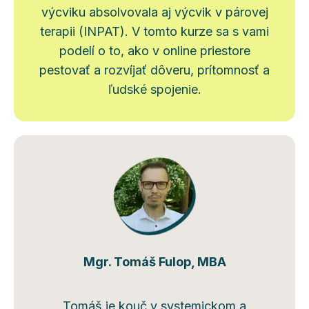
výcviku absolvovala aj výcvik v párovej
terapii (INPAT). V tomto kurze sa s vami
podelí o to, ako v online priestore
pestovať a rozvíjať dôveru, prítomnosť a
ľudské spojenie.
Mgr. Tomáš Fulop, MBA
Tomáš je kouč v systemickom a