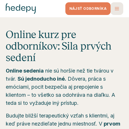
NÁJSŤ ODBORNÍKA
Online kurz pre
odborníkov: Sila prvých
sedení
Online sedenia
nie sú horšie než tie tvárou v
tvár.
Sú jednoducho iné.
Dôvera, práca s
emóciami, pocit bezpečia aj prepojenie s
klientom – to všetko sa odohráva na diaľku. A
teda si to vyžaduje iný prístup.
Budujte bližší terapeutický vzťah s klientmi, aj
keď práve nezdieľate jednu miestnosť. V
prvom