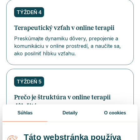
TÝŽDEŇ 4
Terapeutický vzťah v online terapii
Preskúmajte dynamiku dôvery, prepojenie a
komunikáciu v online prostredí, a naučíte sa,
ako posilniť hĺbku vzťahu.
TÝŽDEŇ 5
Prečo je štruktúra v online terapii
dôležitá
Súhlas
Detaily
O cookies
Štruktúra znamená bezpečie. Naučíte sa, ako
vytvoriť jasný rámec pre celý terapeutický
proces aj jednotlivé sedenia.
Táto webstránka používa