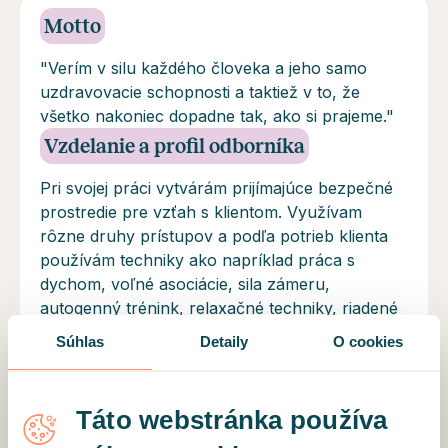
Motto
"Verím v silu každého človeka a jeho samo
uzdravovacie schopnosti a taktiež v to, že
všetko nakoniec dopadne tak, ako si prajeme."
Vzdelanie a profil odborníka
Pri svojej práci vytvárám prijímajúce bezpečné
prostredie pre vzťah s klientom. Využívam
rôzne druhy prístupov a podľa potrieb klienta
používám techniky ako napríklad práca s
dychom, voľné asociácie, sila zámeru,
autogenný trénink, relaxačné techniky, riadené
imaginácie, sochanie, práca so snami,
Súhlas
Detaily
O cookies
kongnitivne - behaviorálné techniky atd. Skrz
pochopenie a akceptáciu seba samého, je
možné viesť plnohodnotný život tak ako si
Táto webstránka používa
prajeme a cítíme.