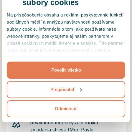
súbory cookies
Certifikáty a diplomy
Na prispôsobenie obsahu a reklám, poskytovanie funkcií
sociálnych médií a analýzu návštevnosti používame
Pražská vysoká škola psychosociálních
súbory cookie. Informácie o tom, ako používate naše
studií - obor Sociálna práca zo
webové stránky, poskytujeme aj našim partnerom v
zameraním na komunikáciu a
oblasti sociálnych médií, inzercie a analýzy. Títo partneri
aplikovanú psychoterapiu (NMgr.) 2023
môžu príslušné informácie skombinovať s ďalšími
údajmi, ktoré ste im poskytli alebo ktoré od vás získali,
Pražská vysoká škola psychosociálních
keď ste používali ich služby.
studií - obor Sociálna práca zo
Povoliť všetko
zameraním na komunikáciu a
aplikovanú psychoterapiu (Bc.) 2021
Prispôsobiť
Lege artis postupy v komunitnej a
skupinovej psychoterapii (Mgr. Jakub
Zlámaný, Ph.D.) PVŠPS
Odmietnuť
Relaxačné techniky a technika
zvládania stresu (Mgr. Pavla