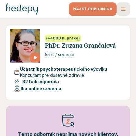
NÁJSŤ ODBORNÍKA
(+4000 h. praxe)
PhDr. Zuzana Grančaiová
55 € / sedenie
Účastník psychoterapeutického výcviku
Konzultant pre duševné zdravie
32 ľudí odporúča
Iba online sedenia
Tento odborník nepríjma nových klientov.