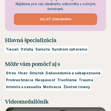
Nájdeme pre vás ideálneho odborníka s voľnými
termínami.
NÁJSŤ ODBORNÍKA
Hlavná špecializácia
Tieseň
Vzťahy
Samota
Syndróm vyhorenia
Môže vám pomôcť aj s
Stres
Hnev
Smútok
Sebavedomie a sebapoznanie
Prokrastinácia
Nespavosť
Trúchlenie
Trauma
Intimita a sexualita
Motivácia
Životné zmeny
Videomedailónik