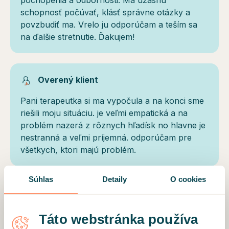
pochopenia a odbornosti. Má úžasnú
schopnosť počúvať, klásť správne otázky a
povzbudiť ma. Vrelo ju odporúčam a teším sa
na ďalšie stretnutie. Ďakujem!
Overený klient
Pani terapeutka si ma vypočula a na konci sme
riešili moju situáciu. je veľmi empatická a na
problém nazerá z rôznych hľadísk no hlavne je
nestranná a veľmi príjemná. odporúčam pre
všetkych, ktori majú problém.
Súhlas
Detaily
O cookies
NAČÍTAŤ ĎALŠIE RECENZIE
Táto webstránka používa