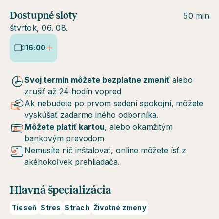
Dostupné sloty
50 min
štvrtok, 06. 08.
16:00
Svoj termín môžete bezplatne zmeniť
alebo
zrušiť až 24 hodín vopred
Ak nebudete po prvom sedení spokojní, môžete
vyskúšať zadarmo iného odborníka.
Môžete platiť kartou
, alebo okamžitým
bankovým prevodom
Nemusíte nič inštalovať, online môžete ísť z
akéhokoľvek prehliadača.
Hlavná špecializácia
Tieseň
Stres
Strach
Životné zmeny