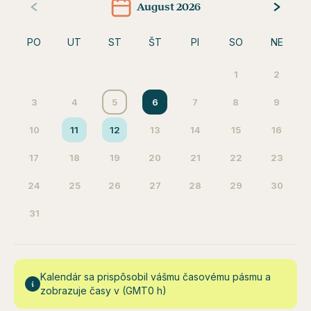
August 2026
PO
UT
ST
ŠT
PI
SO
NE
1
2
3
4
5
6
7
8
9
10
11
12
13
14
15
16
17
18
19
20
21
22
23
24
25
26
27
28
29
30
31
Kalendár sa prispôsobil vášmu časovému pásmu a
zobrazuje časy v (GMT0 h)