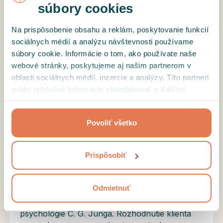
súbory cookies
Motto
Na prispôsobenie obsahu a reklám, poskytovanie funkcií
sociálnych médií a analýzu návštevnosti používame
P. Coelho: "Prijať zmenu môže byť výzva. Má
súbory cookie. Informácie o tom, ako používate naše
cenu začať, hoci pomaly, smer je dôležitejší ako
webové stránky, poskytujeme aj našim partnerom v
rýchlosť."
oblasti sociálnych médií, inzercie a analýzy. Títo partneri
Vzdelanie a profil odborníka
môžu príslušné informácie skombinovať s ďalšími
údajmi, ktoré ste im poskytli alebo ktoré od vás získali,
Ponúkam Vám podporu a bezpečný priestor,
keď ste používali ich služby.
kde môžeme spoločne hľadať cestu ku riešeniu
Povoliť všetko
problému. Môžete mať konkrétny problém,
ktorý Vám bráni žiť život aký si prajete žiť.
Možno chcete spraviť zmeny a svoje
Prispôsobiť
rozhodnutia chcete preskúmať. Verím, že každý
človek má úžasný potenciál a dokáže svoj život
Odmietnuť
navigovať smerom k jeho jedinečnému
naplneniu. Môj prístup vychádza z analytickej
psychológie C. G. Junga. Rozhodnutie klienta