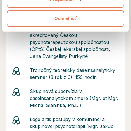
psychoterapiu - PVSPŠ
Ukončený päťročný sebaskúsenostný
Odmietnuť
Psychoterapeutický výcvik
(Daseinanalytický), 550 hodín,
akreditovaný Českou
psychoterapeutickou spoločnosťou
(ČPtS) Českej lekárskej spoločnosti,
Jana Evangelisty Purkyně
Trojročný teoretický daseinsanalytický
seminár (3 rok z 3), 150 hodín
Skupinová supervízia v
daseinsanalytickom smere (Mgr. et Mgr.
Michal Slaninka, Ph.D.)
Lege artis postupy v komunitnej a
skupinovej psychoterapii (Mgr. Jakub