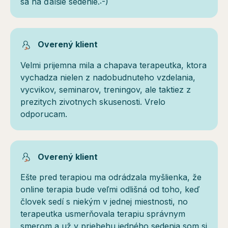
sa na ďalšie sedenie.:-)
Overený klient
Velmi prijemna mila a chapava terapeutka, ktora
vychadza nielen z nadobudnuteho vzdelania,
vycvikov, seminarov, treningov, ale taktiez z
prezitych zivotnych skusenosti. Vrelo
odporucam.
Overený klient
Ešte pred terapiou ma odrádzala myšlienka, že
online terapia bude veľmi odlišná od toho, keď
človek sedí s niekým v jednej miestnosti, no
terapeutka usmerňovala terapiu správnym
smerom a už v priebehu jedného sedenia som si