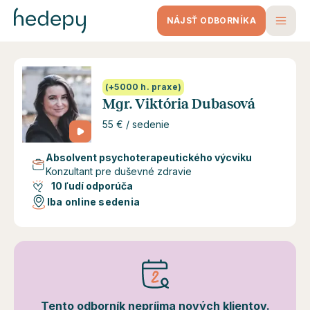
NÁJSŤ ODBORNÍKA
(+5000 h. praxe)
Mgr. Viktória Dubasová
55 € / sedenie
Absolvent psychoterapeutického výcviku
Konzultant pre duševné zdravie
10 ľudí odporúča
Iba online sedenia
Tento odborník nepríjma nových klientov.