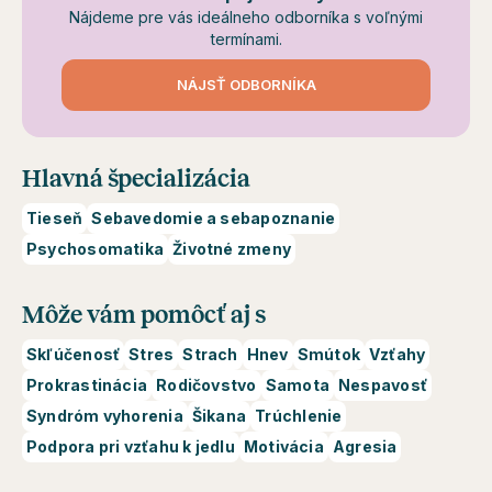
Nájdeme pre vás ideálneho odborníka s voľnými
termínami.
NÁJSŤ ODBORNÍKA
Hlavná špecializácia
Tieseň
Sebavedomie a sebapoznanie
Psychosomatika
Životné zmeny
Môže vám pomôcť aj s
Skľúčenosť
Stres
Strach
Hnev
Smútok
Vzťahy
Prokrastinácia
Rodičovstvo
Samota
Nespavosť
Syndróm vyhorenia
Šikana
Trúchlenie
Podpora pri vzťahu k jedlu
Motivácia
Agresia