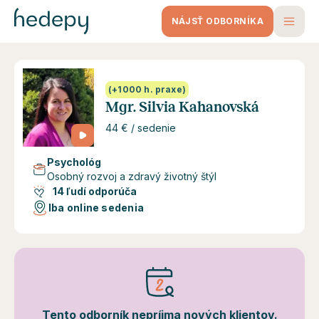
NÁJSŤ ODBORNÍKA
(+1000 h. praxe)
Mgr. Silvia Kahanovská
44 € / sedenie
Psychológ
Osobný rozvoj a zdravý životný štýl
14 ľudí odporúča
Iba online sedenia
Tento odborník nepríjma nových klientov.