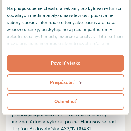
Na prispôsobenie obsahu a reklám, poskytovanie funkcií
"Problémom nie je problém, ale jeho zvládanie
sociálnych médií a analýzu návštevnosti používame
a preto je hlavným cieľom odbornej konzultácie
súbory cookie. Informácie o tom, ako používate naše
prevzatie kontroly nad vlastným životom."
webové stránky, poskytujeme aj našim partnerom v
Vzdelanie a profil odborníka
oblasti sociálnych médií, inzercie a analýzy. Títo partneri
môžu príslušné informácie skombinovať s ďalšími
Som absolventkou Trnavskej univerzity v
údajmi, ktoré ste im poskytli alebo ktoré od vás získali,
Trnave v odbore psychológia. Počas štúdia som
keď ste používali ich služby.
pracovala ako dobrovoľník na internetovej
Povoliť všetko
poradni pre mladých IPčko. Po ukončení štúdia
som pracovala s deťmi s poruchami autistického
spektra a následne sa začala venovať práci so
Prispôsobiť
závislými mužmi a ženami v resocializačnom
zariadení. Pre svoje následné vzdelávanie som
si vybrala inštitút Virginie Stirovej, nakoľko ma
Odmietnuť
oslovujú myšlienky tejto veľkej ženy a
predovšetkým viera v to, že zmena je vždy
možná. Adresa výkonu práce: Hanušovce nad
Topľou Budovateľská 432/12 09431