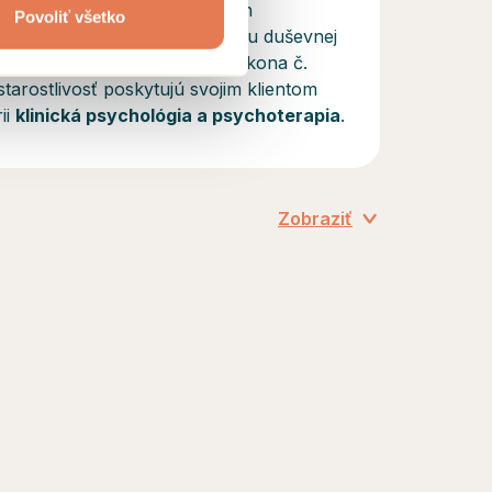
tnú starostlivosť, závisí od ich
Povoliť všetko
 konzultácie
slúžia na podporu duševnej
 starostlivosťou v zmysle Zákona č.
tarostlivosť poskytujú svojim klientom
ii
klinická psychológia a psychoterapia
.
Zobraziť