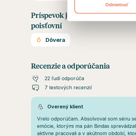
Odmietnuť
Príspevok je možné získať od n
poisťovní
Dôvera
Recenzie a odporúčania
22 ľudí odporúča
7 textových recenzií
Overený klient
Vrelo odporúčam. Absolvoval som sériu 
emócie, ktorými ma pán Bindas sprevádzal
aktívne pracovali a v akútnom období, kto