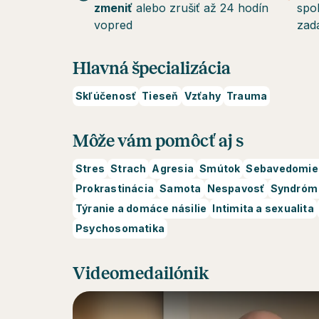
zmeniť
alebo zrušiť až 24 hodín
spo
vopred
zad
Hlavná špecializácia
Skľúčenosť
Tieseň
Vzťahy
Trauma
Môže vám pomôcť aj s
Stres
Strach
Agresia
Smútok
Sebavedomie 
Prokrastinácia
Samota
Nespavosť
Syndróm 
Týranie a domáce násilie
Intimita a sexualita
Psychosomatika
Videomedailónik