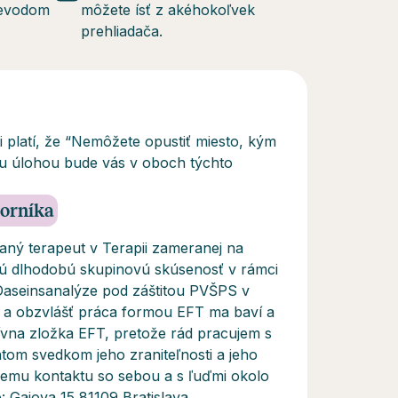
revodom
môžete ísť z akéhokoľvek
prehliadača.
 platí, že “Nemôžete opustiť miesto, kým
ou úlohou bude vás v oboch týchto
borníka
aný terapeut v Terapii zameranej na
ú dlhodobú skupinovú skúsenosť v rámci
Daseinsanalýze pod záštitou PVŠPS v
 a obzvlášť práca formou EFT ma baví a
tívna zložka EFT, pretože rád pracujem s
entom svedkom jeho zraniteľnosti a jeho
šiemu kontaktu so sebou a s ľuďmi okolo
 Gajova 15 81109 Bratislava