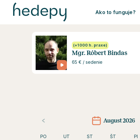
Ako to funguje?
(+1000 h. praxe)
Mgr. Róbert Bindas
65 € / sedenie
August 2026
PO
UT
ST
ŠT
PI