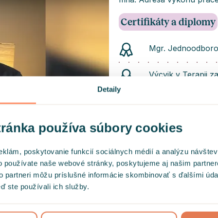
Certifikáty a diplomy
Mgr. Jednoodborov
Výcvik v Terapii z
rozsahu 96 hodín, 
Detaily
sociálnych vied U
vedením Dr. Ladis
ránka používa súbory cookies
Dlhodobý výcvik v
Prahe - prebiehajú
eklám, poskytovanie funkcií sociálnych médií a analýzu návšte
o používate naše webové stránky, poskytujeme aj našim partner
Poskytuje sa pros
to partneri môžu príslušné informácie skombinovať s ďalšími údaj
ď ste používali ich služby.
starostlivosť?
m zabezpečených
Hedepy služby priamo nepo