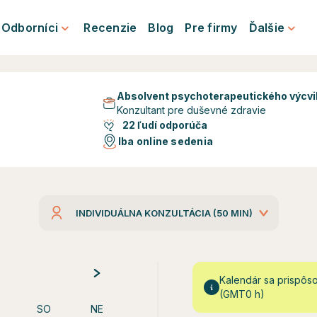
Odborníci
Recenzie
Blog
Pre firmy
Ďalšie
Absolvent psychoterapeutického výcvi
Konzultant pre duševné zdravie
22 ľudí odporúča
Iba online sedenia
INDIVIDUÁLNA KONZULTÁCIA (50 MIN)
Kalendár sa prispôs
(GMT0 h)
SO
NE