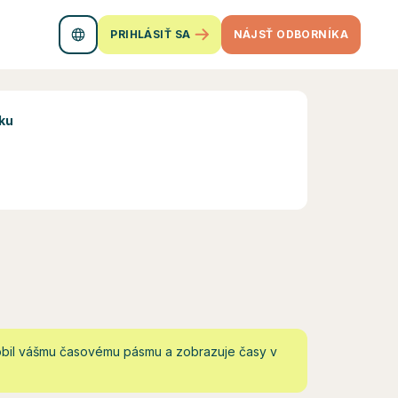
PRIHLÁSIŤ SA
NÁJSŤ ODBORNÍKA
ku
obil vášmu časovému pásmu a zobrazuje časy v