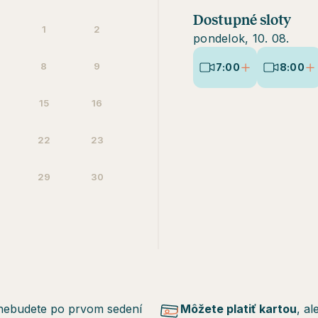
Dostupné sloty
1
2
pondelok, 10. 08.
8
9
7:00
8:00
15
16
22
23
29
30
nebudete po prvom sedení
Môžete platiť kartou
, al