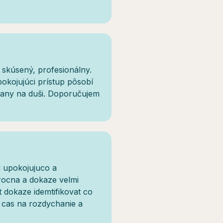
, skúsený, profesionálny.
kojujúci prístup pôsobí
 rany na duši. Doporučujem
i upokojujuco a
rocna a dokaze velmi
 dokaze idemtifikovat co
j cas na rozdychanie a