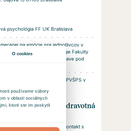
á psychológia FF UK Bratislava
ameranej na emócie pre jednotlivcov v
Inštitút aplikovanej psychológie Fakulty
O cookies
niverzity Komenského v Bratislave pod
lava Timuľáka
 Daseinsanalýze pod záštitou PVŠPS v
ci, zatiaľ 240 hodín
vnosti používame súbory
om v oblasti sociálnych
tredníctvom Hedepy zdravotná
mi, ktoré ste im poskytli
skytuje, iba sprostredkúva kontakt s