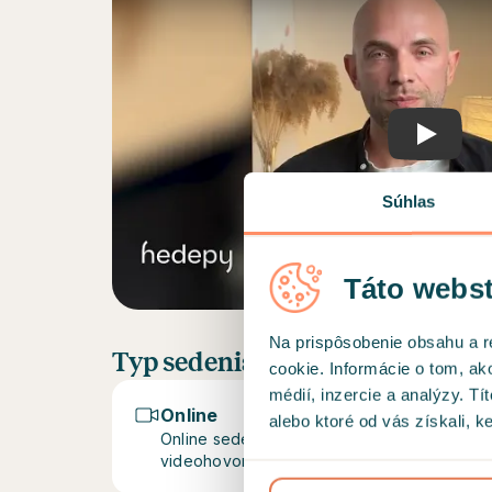
Play
Súhlas
Táto webst
Na prispôsobenie obsahu a r
Typ sedenia
cookie. Informácie o tom, ak
médií, inzercie a analýzy. Tí
Online
alebo ktoré od vás získali, ke
Online sedenia prebiehajú prostredníctvo
videohovorov na platforme Hedepy.