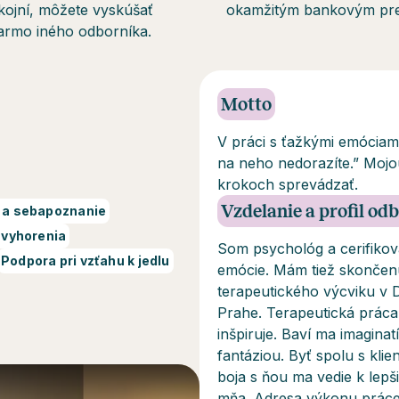
kojní, môžete vyskúšať
okamžitým bankovým p
armo iného odborníka.
Motto
V práci s ťažkými emóciami
na neho nedorazíte.” Moj
krokoch sprevádzať.
Vzdelanie a profil od
a sebapoznanie
vyhorenia
Som psychológ a cerifikov
Podpora pri vzťahu k jedlu
emócie. Mám tiež skončen
terapeutického výcviku v 
Prahe. Terapeutická práca
inšpiruje. Baví ma imagina
fantáziou. Byť spolu s kli
boja s ňou ma vedie k lep
mňa. Adresa výkonu práce: