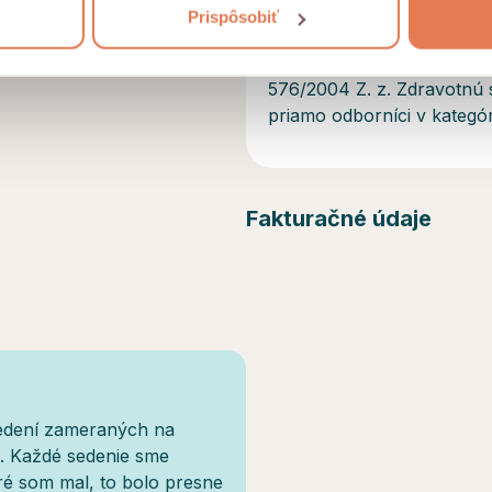
odborníkmi. Či ide o zdravo
Prispôsobiť
špecializácie.
Individuálne
asledujúcich
pohody a
nie sú
zdravotnou
576/2004 Z. z. Zdravotnú s
priamo odborníci v kategór
Fakturačné údaje
sedení zameraných na
. Každé sedenie sme
ré som mal, to bolo presne