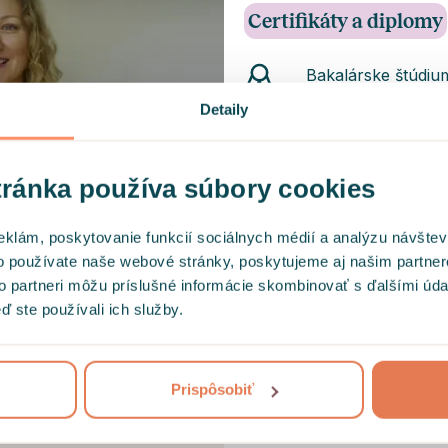
Certifikáty a diplomy
Bakalárske štúdium
psychopatológia a 
Detaily
Francúzsko (2010 
Magisterské štúdi
ránka používa súbory cookies
organizačná a pers
Descartes, Francú
eklám, poskytovanie funkcií sociálnych médií a analýzu návšte
o používate naše webové stránky, poskytujeme aj našim partner
Certifikát z Hypn
to partneri môžu príslušné informácie skombinovať s ďalšími údaj
PhDr. Jiřího Zíka 
ď ste používali ich služby.
Somatic Experienci
autor metódy Pete
m zabezpečených
Prispôsobiť
Compassionate Inq
hodín) - autor me