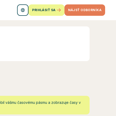
PRIHLÁSIŤ SA
NÁJSŤ ODBORNÍKA
obil vášmu časovému pásmu a zobrazuje časy v