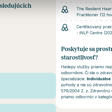
asledujúcich
The Resilient Hea
Practitioner (12 ho
Certifikovaný prak
- iNLP Centre (20
Poskytuje sa pros
starostlivosť?
Hedepy služby priamo nepo
odborníkmi. Či ide o zdravo
špecializácie.
Individuálne
pohody a
nie sú
zdravotnou
576/2004 Z. z. Zdravotnú s
priamo odborníci v kategór