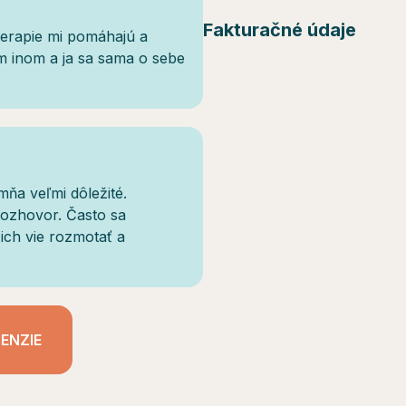
Fakturačné údaje
terapie mi pomáhajú a
om inom a ja sa sama o sebe
mňa veľmi dôležité.
rozhovor. Často sa
ich vie rozmotať a
ENZIE