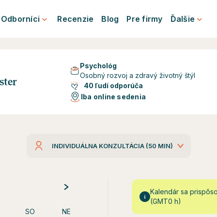
Odborníci
Recenzie
Blog
Pre firmy
Ďalšie
Psychológ
Osobný rozvoj a zdravý životný štýl
ster
40 ľudí odporúča
Iba online sedenia
INDIVIDUÁLNA KONZULTÁCIA (50 MIN)
Kalendár sa prispôs
(GMT0 h)
SO
NE