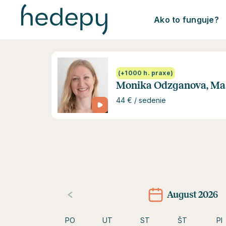
Ako to funguje?
(+1000 h. praxe)
Monika Odzganova, Ma
44 € / sedenie
August 2026
PO
UT
ST
ŠT
PI