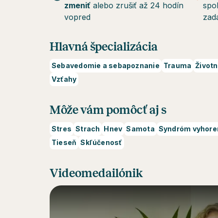
zmeniť
alebo zrušiť až 24 hodín
spo
vopred
zad
Hlavná špecializácia
Sebavedomie a sebapoznanie
Trauma
Život
Vzťahy
Môže vám pomôcť aj s
Stres
Strach
Hnev
Samota
Syndróm vyhore
Tieseň
Skľúčenosť
Videomedailónik