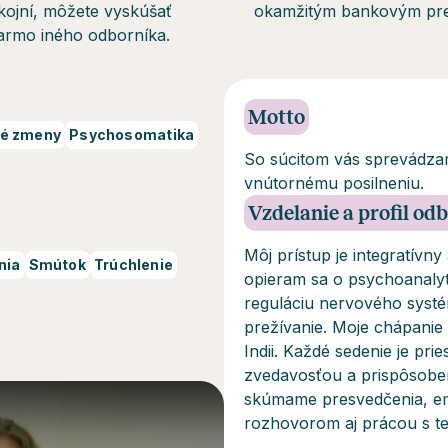
kojní, môžete vyskúšať
okamžitým bankovým p
armo iného odborníka.
Motto
né zmeny
Psychosomatika
So súcitom vás sprevádzam 
vnútornému posilneniu.
Vzdelanie a profil od
Môj prístup je integratívn
nia
Smútok
Trúchlenie
opieram sa o psychoanaly
reguláciu nervového systé
prežívanie. Moje chápanie
Indii. Každé sedenie je pr
zvedavosťou a prispôsoben
skúmame presvedčenia, emó
rozhovorom aj prácou s t