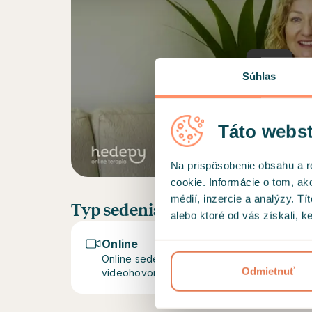
Play
Súhlas
Táto webst
Na prispôsobenie obsahu a r
cookie. Informácie o tom, ak
médií, inzercie a analýzy. Tí
Typ sedenia
alebo ktoré od vás získali, ke
Online
Online sedenia prebiehajú prostredníctvo
Odmietnuť
videohovorov na platforme Hedepy.