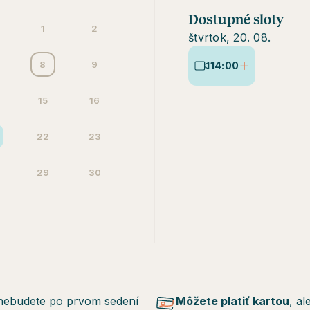
Dostupné sloty
1
2
štvrtok, 20. 08.
8
9
14:00
15
16
22
23
29
30
nebudete po prvom sedení
Môžete platiť kartou
, al