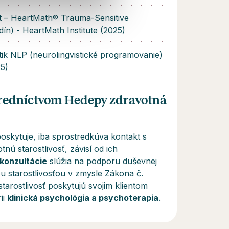
rt – HeartMath® Trauma-Sensitive
dín) - HeartMath Institute (2025)
tik NLP (neurolingvistické programovanie)
25)
tredníctvom Hedepy zdravotná
skytuje, iba sprostredkúva kontakt s
tnú starostlivosť, závisí od ich
 konzultácie
slúžia na podporu duševnej
 starostlivosťou v zmysle Zákona č.
tarostlivosť poskytujú svojim klientom
ii
klinická psychológia a psychoterapia
.