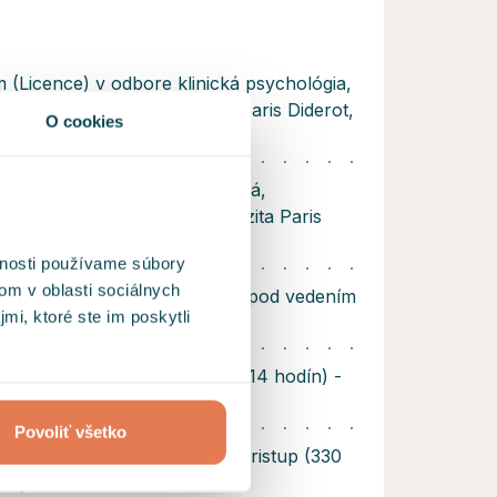
 (Licence) v odbore klinická psychológia,
psychoanalýza - Univerzita Paris Diderot,
O cookies
- 2013)
um (Master) v odbore pracovná,
onálna psychológia - Univerzita Paris
zsko (2013 - 2015)
vnosti používame súbory
om v oblasti sociálnych
ózy a Autohypnózy (12 hodín) pod vedením
mi, ktoré ste im poskytli
(2020)
ng® – Introductory Training (14 hodín) -
r Levine, PhD (2023)
Povoliť všetko
uiry® – psychoterapeutický pristup (330
tódy Dr. Gábor Maté (2024)