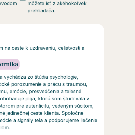
revodom
môžete ísť z akéhokoľvek
prehliadača.
na ceste k uzdraveniu, celistvosti a
borníka
y a vychádza zo štúdia psychológie,
tické porozumenie a prácu s traumou,
mu, emócie, presvedčenia a telesné
 obohacuje joga, ktorú som študovala v
iestorom pre autenticitu, vedeným súcitom,
é jedinečnej ceste klienta. Spoločne
cie a signály tela a podporujeme liečenie
elom.