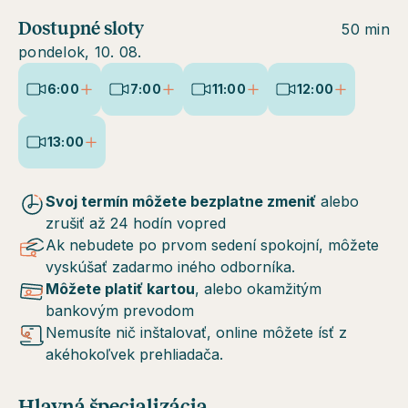
Dostupné sloty
50 min
pondelok, 10. 08.
6:00
7:00
11:00
12:00
13:00
Svoj termín môžete bezplatne zmeniť
alebo
zrušiť až 24 hodín vopred
Ak nebudete po prvom sedení spokojní, môžete
vyskúšať zadarmo iného odborníka.
Môžete platiť kartou
, alebo okamžitým
bankovým prevodom
Nemusíte nič inštalovať, online môžete ísť z
akéhokoľvek prehliadača.
Hlavná špecializácia