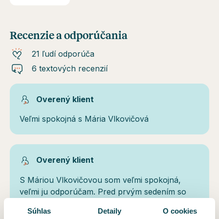
Recenzie a odporúčania
21 ľudí odporúča
6 textových recenzií
Overený klient
Veľmi spokojná s Mária Vlkovičová
Overený klient
S Máriou Vlkovičovou som veľmi spokojná,
veľmi ju odporúčam. Pred prvým sedením so
vôbec nevedela, že čo mám očakávať, ale
Súhlas
Detaily
O cookies
dopadlo to veľmi dobre. Spravila som dobré