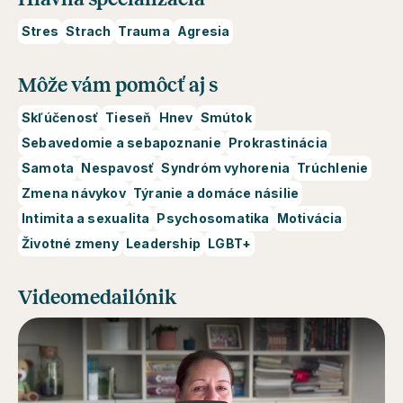
Stres
Strach
Trauma
Agresia
Môže vám pomôcť aj s
Skľúčenosť
Tieseň
Hnev
Smútok
Sebavedomie a sebapoznanie
Prokrastinácia
Samota
Nespavosť
Syndróm vyhorenia
Trúchlenie
Zmena návykov
Týranie a domáce násilie
Intimita a sexualita
Psychosomatika
Motivácia
Životné zmeny
Leadership
LGBT+
Videomedailónik