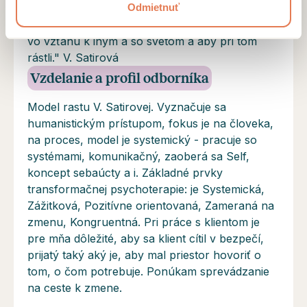
Odmietnuť
"Všetci ľudia majú vnútorné zdroje, ktoré
potrebujú, aby úspešne zaobchádzali so sebou,
vo vzťahu k iným a so svetom a aby pri tom
rástli." V. Satirová
Vzdelanie a profil odborníka
Model rastu V. Satirovej. Vyznačuje sa
humanistickým prístupom, fokus je na človeka,
na proces, model je systemický - pracuje so
systémami, komunikačný, zaoberá sa Self,
koncept sebaúcty a i. Základné prvky
transformačnej psychoterapie: je Systemická,
Zážitková, Pozitívne orientovaná, Zameraná na
zmenu, Kongruentná. Pri práce s klientom je
pre mňa dôležité, aby sa klient cítil v bezpečí,
prijatý taký aký je, aby mal priestor hovoriť o
tom, o čom potrebuje. Ponúkam sprevádzanie
na ceste k zmene.