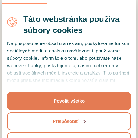
rozhodnutie, že som si ju vybrala a teším sa na
ďalšie sedenie.
Táto webstránka používa
súbory cookies
Overený klient
Na prispôsobenie obsahu a reklám, poskytovanie funkcií
Uvolňujujúca atmosféra. Všetko sa dalo povedať
sociálnych médií a analýzu návštevnosti používame
s ľahkosťou. Dala mi super riešenia na situáciu.
súbory cookie. Informácie o tom, ako používate naše
Určite odporúčam.
webové stránky, poskytujeme aj našim partnerom v
oblasti sociálnych médií, inzercie a analýzy. Títo partneri
môžu príslušné informácie skombinovať s ďalšími
údajmi, ktoré ste im poskytli alebo ktoré od vás získali,
NAČÍTAŤ ĎALŠIE RECENZIE
keď ste používali ich služby.
Povoliť všetko
Prispôsobiť
Motto