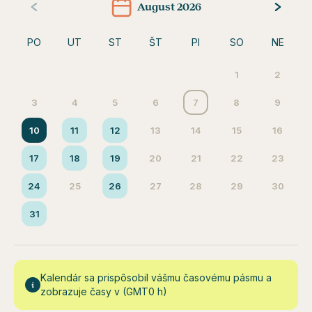
August 2026
PO
UT
ST
ŠT
PI
SO
NE
1
2
3
4
5
6
7
8
9
10
11
12
13
14
15
16
17
18
19
20
21
22
23
24
25
26
27
28
29
30
31
Kalendár sa prispôsobil vášmu časovému pásmu a
zobrazuje časy v (GMT0 h)