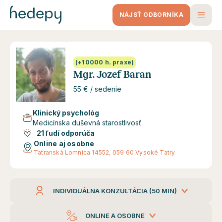
NÁJSŤ ODBORNÍKA
(+10000 h. praxe)
Mgr. Jozef Baran
55 € / sedenie
Klinický psychológ
Medicínska duševná starostlivosť
21 ľudí odporúča
Online aj osobne
Tatranská Lomnica 14552, 059 60 Vysoké Tatry
INDIVIDUÁLNA KONZULTÁCIA (50 MIN)
ONLINE A OSOBNE