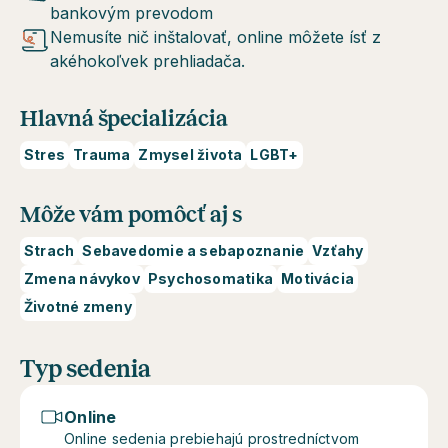
bankovým prevodom
Nemusíte nič inštalovať, online môžete ísť z
akéhokoľvek prehliadača.
Hlavná špecializácia
Stres
Trauma
Zmysel života
LGBT+
Môže vám pomôcť aj s
Strach
Sebavedomie a sebapoznanie
Vzťahy
Zmena návykov
Psychosomatika
Motivácia
Životné zmeny
Typ sedenia
Online
Online sedenia prebiehajú prostredníctvom