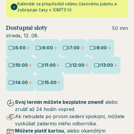
Kalendár sa prispôsobil vášmu časovému pásmu a
zobrazuje časy v (GMT0 h)
Dostupné sloty
50 min
streda, 12. 08.
5:00
6:00
7:00
8:00
10:00
11:00
12:00
13:00
14:00
15:00
Svoj termín môžete bezplatne zmeniť
alebo
zrušiť až 24 hodín vopred
Ak nebudete po prvom sedení spokojní, môžete
vyskúšať zadarmo iného odborníka.
Môžete platiť kartou
, alebo okamžitým