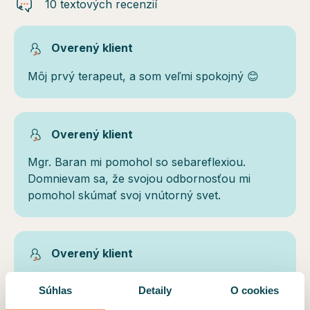
10 textových recenzií
Overený klient
Môj prvý terapeut, a som veľmi spokojný 😊
Overený klient
Mgr. Baran mi pomohol so sebareflexiou.
Domnievam sa, že svojou odbornosťou mi
pomohol skúmať svoj vnútorný svet.
Overený klient
Už po prvých psychoterapeutických
Súhlas
Detaily
O cookies
konzultáciách s Mgr. Jozefom Baranom som