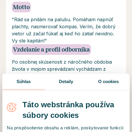
Motto
"Rád sa pridám na palubu. Pomáham napnúť
plachty, nasmerovať kompas. Verím, že dobrý
vietor už začal fúkať aj keď ho zatiaľ nevidno.
Vy ste kapitán!"
Vzdelanie a profil odborníka
Po osobnej skúsenosti z náročného obdobia
života v mojom sprevádzaní vychádzam z
prístupu zameraného na riešenie (systemický
Súhlas
Detaily
O cookies
prístup). Plávať v ťažkých životných obdobiach
na rozbúrenom mori môže byť náročné. Som
presvedčený, že veľmi nepomáha nadávať na
Táto webstránka používa
vietor, alebo zisťovať prečo nefúka/fúka príliš.
Ponúkam pomoc pri napínaní plachiet, hľadaní
súbory cookies
smeru, pri dobrodružstve objavovania nových
možností na vašej životnej plavbe. Verím, že je
Na prispôsobenie obsahu a reklám, poskytovanie funkcií