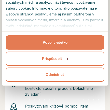
možné nájsť novú radosť, pokoj i nádej.
sociálnych médií a analýzu návštevnosti používame
súbory cookie. Informácie o tom, ako používate naše
Certifikáty a diplomy
webové stránky, poskytujeme aj našim partnerom v
oblasti sociálnych médií, inzercie a analýzy. Títo partneri
Supervízia v pomáhajúcich profesiách
môžu príslušné informácie skombinovať s ďalšími
údajmi, ktoré ste im poskytli alebo ktoré od vás získali,
keď ste používali ich služby.
Reteaming kouč
Povoliť všetko
Klinicko pastorálne vzdelávanie
Prispôsobiť
Univerzita Mateja Bela, Pedagogická
fakulta, odbor Teológia
Odmietnuť
Tvořivé postupy zaměřené na řešení v
kontextu sociálni práce s bolestí a její
zvládaní
Poskytovaní krízové pomoci litem