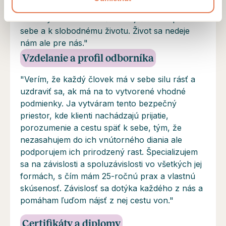
"Každý občas zablúdi ale to neznamená, že je
stratený. Pomáham ľuďom nájsť cestu späť k
sebe a k slobodnému životu. Život sa nedeje
nám ale pre nás."
Vzdelanie a profil odborníka
"Verím, že každý človek má v sebe silu rásť a
uzdraviť sa, ak má na to vytvorené vhodné
podmienky. Ja vytváram tento bezpečný
priestor, kde klienti nachádzajú prijatie,
porozumenie a cestu späť k sebe, tým, že
nezasahujem do ich vnútorného diania ale
podporujem ich prirodzený rast. Špecializujem
sa na závislosti a spoluzávislosti vo všetkých jej
formách, s čím mám 25-ročnú prax a vlastnú
skúsenosť. Závislosť sa dotýka každého z nás a
pomáham ľuďom nájsť z nej cestu von."
Certifikáty a diplomy