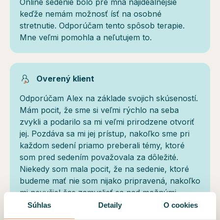
Online sedenie bolo pre mňa najideálnejšie
keďže nemám možnosť ísť na osobné
stretnutie. Odporúčam tento spôsob terapie.
Mne veľmi pomohla a neľutujem to.
Overený klient
Odporúčam Alex na základe svojich skúseností.
Mám pocit, že sme si veľmi rýchlo na seba
zvykli a podarilo sa mi veľmi prirodzene otvoriť
jej. Pozdáva sa mi jej prístup, nakoľko sme pri
každom sedení priamo preberali témy, ktoré
som pred sedením považovala za dôležité.
Niekedy som mala pocit, že na sedenie, ktoré
budeme mať nie som nijako pripravená, nakoľko
mi nevyšiel čas zamyslieť sa nad možnými
témami. Práve z týchto sedení vyšli veľmi
Súhlas
Detaily
O cookies
dôležité témy. Ďakujem Alex a odporúčam aj