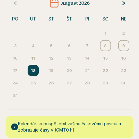
August 2026
PO
UT
ST
ŠT
PI
SO
NE
1
2
3
4
5
6
7
8
9
10
11
12
13
14
15
16
17
18
19
20
21
22
23
24
25
26
27
28
29
30
31
Kalendár sa prispôsobil vášmu časovému pásmu a
zobrazuje časy v (GMT0 h)