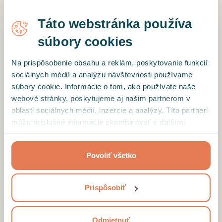
ostatným!
Táto webstránka používa
súbory cookies
Overený klient
Na prispôsobenie obsahu a reklám, poskytovanie funkcií
Pani psychologička je priama a otvorená osoba,
sociálnych médií a analýzu návštevnosti používame
čo mi veľmi vyhovuje. Pomáha mi prichádzať na
súbory cookie. Informácie o tom, ako používate naše
veci ktoré sú často koreňom mojich problémov
webové stránky, poskytujeme aj našim partnerom v
kladením správnych otázok. Mala som s ňou už
oblasti sociálnych médií, inzercie a analýzy. Títo partneri
3 sedenia, ktoré mi pomohli pozerať sa na
môžu príslušné informácie skombinovať s ďalšími
niektoré veci inak, čo je zároveň veľmi
údajmi, ktoré ste im poskytli alebo ktoré od vás získali,
oslobodzujúce. Teším sa na ďalšiu spoluprácu a
keď ste používali ich služby.
ďakujem.
Povoliť všetko
Prispôsobiť
Motto
Odmietnuť