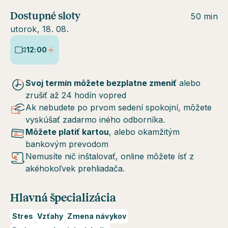
Dostupné sloty
50 min
utorok, 18. 08.
12:00
Svoj termín môžete bezplatne zmeniť
alebo
zrušiť až 24 hodín vopred
Ak nebudete po prvom sedení spokojní, môžete
vyskúšať zadarmo iného odborníka.
Môžete platiť kartou
, alebo okamžitým
bankovým prevodom
Nemusíte nič inštalovať, online môžete ísť z
akéhokoľvek prehliadača.
Hlavná špecializácia
Stres
Vzťahy
Zmena návykov