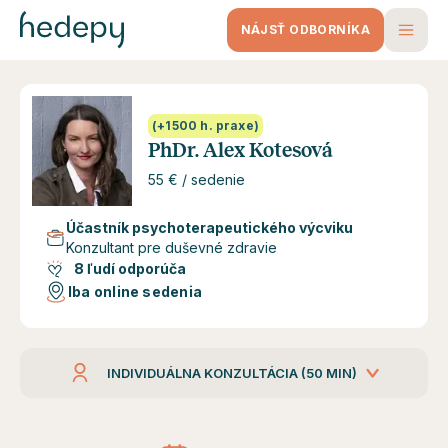
NÁJSŤ ODBORNÍKA
(+1500 h. praxe)
PhDr. Alex Kotesová
55 € / sedenie
Účastník psychoterapeutického výcviku
Konzultant pre duševné zdravie
8 ľudí odporúča
Iba online sedenia
INDIVIDUÁLNA KONZULTÁCIA (50 MIN)