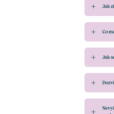
Jak z
Co m
Jak s
Dozví
Nevyč