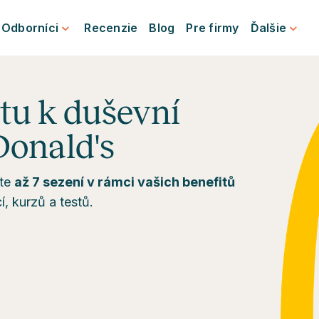
Odborníci
Recenzie
Blog
Pre firmy
Ďalšie
stu k duševní
onald's
jte
až 7 sezení v rámci vašich benefitů
í, kurzů a testů.