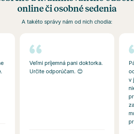
online či osobné sedenia
A takéto správy nám od nich chodia:
ne
Veľmi príjemná pani doktorka.
P
.
Určite odporúčam. 😊
o
v 
ni
pr
za
m
p