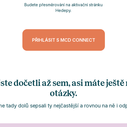
Budete přesměrování na aktivační stránku
Hedepy.
PŘIHLÁSIT S MCD CONNECT
 jste dočetli až sem, asi máte ještě
otázky.
me tady dolů sepsali ty nejčastější a rovnou na ně i od