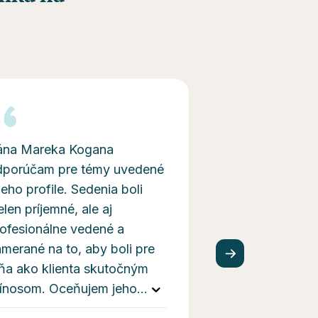
ána Mareka Kogana
Veľmi príjemná 
dporúčam pre témy uvedené
psychologička,
jeho profile. Sedenia boli
veľa smeroch, 
elen príjemné, ale aj
chápavá, veľmi
ofesionálne vedené a
merané na to, aby boli pre
ňa ako klienta skutočným
rínosom. Oceňujem jeho
...