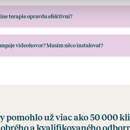
line terapie opravdu efektivní?
unguje videohovor? Musím něco instalovat?
y pomohlo už viac ako 50 000 kl
dobrého a kvalifikovaného odbor