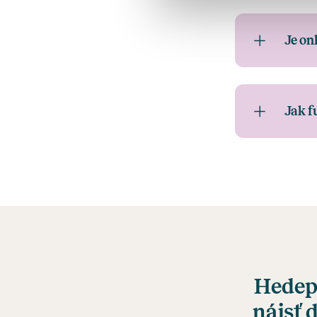
Je on
Jak f
Hedep
nájsť 