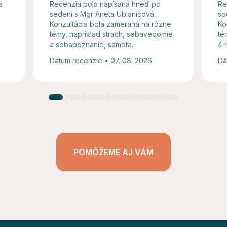
a
Recenzia bola napísaná hneď po
Re
sedení s Mgr Aneta Ublaničová.
sp
Konzultácia bola zameraná na rôzne
Ko
témy, napríklad strach, sebavedomie
té
a sebapoznanie, samota.
4 
Dátum recenzie • 07. 08. 2026
Dá
POMÔŽEME AJ VÁM