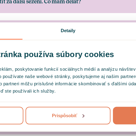
tit za další sezení. Co mám dělat?
Detaily
použít mobilní aplikaci?
ránka používa súbory cookies
 sezení mohu využít zdarma přes Hedepy?
eklám, poskytovanie funkcií sociálnych médií a analýzu návšte
o používate naše webové stránky, poskytujeme aj našim partner
to partneri môžu príslušné informácie skombinovať s ďalšími údaj
ď ste používali ich služby.
e začnu cítit lépe?
Prispôsobiť
 čeho si mám vybrat správného terapeuta?