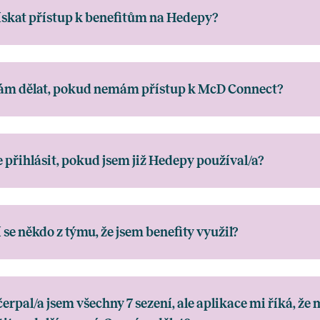
ískat přístup k benefitům na Hedepy?
ám dělat, pokud nemám přístup k McD Connect?
e přihlásit, pokud jsem již Hedepy používal/a?
 se někdo z týmu, že jsem benefity využil?
erpal/a jsem všechny 7 sezení, ale aplikace mi říká, že