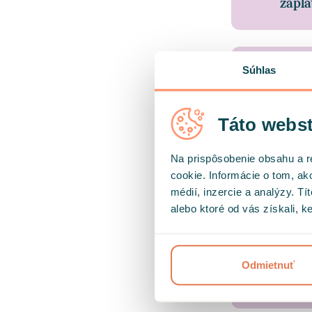
zapla
Súhlas
Mohu 
Táto webst
Kolik
Na prispôsobenie obsahu a r
cookie. Informácie o tom, ak
médií, inzercie a analýzy. Tí
alebo ktoré od vás získali, ke
Kdy s
Odmietnuť
Podle