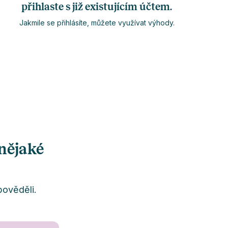
přihlaste s již existujícím účtem.
Jakmile se přihlásíte, můžete využívat výhody.
 nějaké
pověděli.