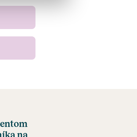
ientom
níka na