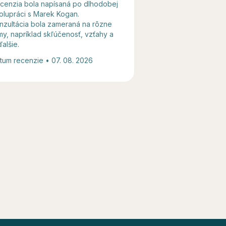
cenzia bola napísaná po dlhodobej
Recenzia bola napí
olupráci s Marek Kogan.
sedení s Mgr. Katarí
nzultácia bola zameraná na rôzne
Konzultácia bola z
my, napríklad skľúčenosť, vzťahy a
témy, napríklad vzťa
ďalšie.
ďalšie.
tum recenzie • 07. 08. 2026
Dátum recenzie • 07