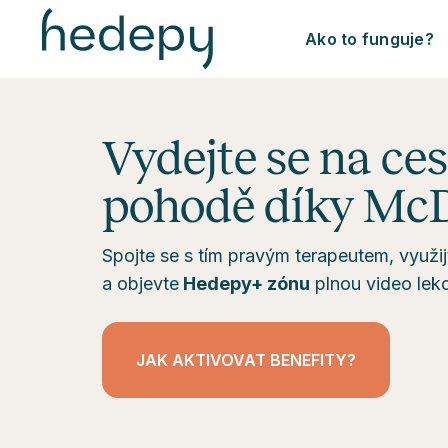
Ako to funguje?
Vydejte se na ce
pohodě díky McD
Spojte se s tím pravým terapeutem, využi
a objevte
Hedepy+ zónu
plnou video lekc
JAK AKTIVOVAT BENEFITY?