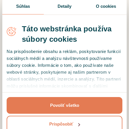
Súhlas
Detaily
O cookies
Definujte úspech pomocou cieľov, ako je vyššia
spokojnosť či retencia a efektívnu ich sledujte.
Táto webstránka používa
súbory cookies
Ukážte ROI na dátach
Na prispôsobenie obsahu a reklám, poskytovanie funkcií
Preukážte dopad wellbeingu vyčíslením návratnosti
sociálnych médií a analýzu návštevnosti používame
investície na základe interných aj trhových metrík.
súbory cookie. Informácie o tom, ako používate naše
webové stránky, poskytujeme aj našim partnerom v
oblasti sociálnych médií, inzercie a analýzy. Títo partneri
môžu príslušné informácie skombinovať s ďalšími
údajmi, ktoré ste im poskytli alebo ktoré od vás získali,
Prispôsobte sa zmenám na pracovnom trhu
keď ste používali ich služby.
Povoliť všetko
Udržujte benefity relevantné vďaka sledovaniu dát a
reagujte na očakávania jednotlivých generácií.
Prispôsobiť