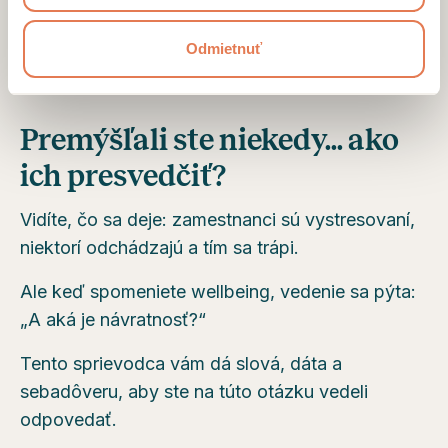
STIAHNUŤ SPRIEVODCU
Odmietnuť
Premýšľali ste niekedy... ako
ich presvedčiť?
Vidíte, čo sa deje: zamestnanci sú vystresovaní,
niektorí odchádzajú a tím sa trápi.
Ale keď spomeniete wellbeing, vedenie sa pýta:
„A aká je návratnosť?“
Tento sprievodca vám dá slová, dáta a
sebadôveru, aby ste na túto otázku vedeli
odpovedať.