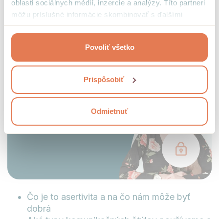
oblasti sociálnych médií, inzercie a analýzy. Títo partneri
môžu príslušné informácie skombinovať s ďalšími
údajmi, ktoré ste im poskytli alebo ktoré od vás získali,
keď ste používali ich služby.
Video lekcia
Povoliť všetko
Asertivita a konflikty
Karolína Peruth
Prispôsobiť
Odmietnuť
Čo je to asertivita a na čo nám môže byť
dobrá