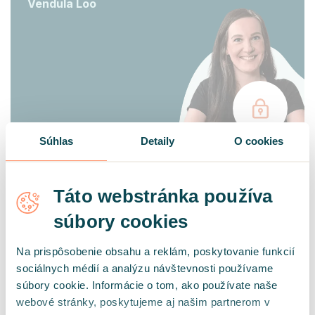
Vendula Loo
Súhlas
Detaily
O cookies
Odkiaľ pochádza sebadôvera a ako vzniká
Táto webstránka používa
Ako súvisí sebadôvera so sebaúctou
Na akých základoch môžeme budovať
súbory cookies
sebadôveru
Ako budovať sebadôveru
Na prispôsobenie obsahu a reklám, poskytovanie funkcií
Ako sa prejavuje nízka sebadôvera a aké sú
sociálnych médií a analýzu návštevnosti používame
jej hrozby
súbory cookie. Informácie o tom, ako používate naše
webové stránky, poskytujeme aj našim partnerom v
Zobraziť celý