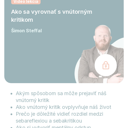
Video lekcia
Ako sa vyrovnať s vnútorným
kritikom
Šimon Steffal
Akým spôsobom sa môže prejaviť náš
vnútorný kritik
Ako vnútorný kritik ovplyvňuje náš život
Prečo je dôležité vidieť rozdiel medzi
sebareflexiou a sebakritikou
Ako si vytvoriť mentálny odstup