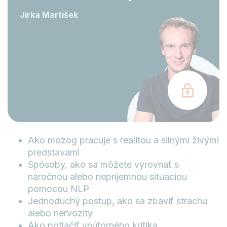
Jirka Martišek
Ako mozog pracuje s realitou a silnými živými
predstavami
Spôsoby, ako sa môžete vyrovnať s
náročnou alebo nepríjemnou situáciou
pomocou NLP
Jednoduchý postup, ako sa zbaviť strachu
alebo nervozity
Ako potlačiť vnútorného kritika