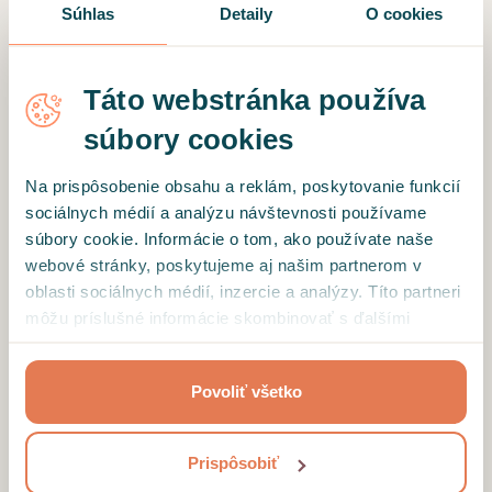
Súhlas
Detaily
O cookies
Táto webstránka používa
*
Heslo
súbory cookies
Na prispôsobenie obsahu a reklám, poskytovanie funkcií
sociálnych médií a analýzu návštevnosti používame
Obnoviť heslo
súbory cookie. Informácie o tom, ako používate naše
webové stránky, poskytujeme aj našim partnerom v
oblasti sociálnych médií, inzercie a analýzy. Títo partneri
PRIHLÁSIŤ SA
môžu príslušné informácie skombinovať s ďalšími
údajmi, ktoré ste im poskytli alebo ktoré od vás získali,
keď ste používali ich služby.
Povoliť všetko
Ešte nemáte účet?
Registrácia
Prispôsobiť